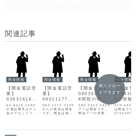
関連記事
闇金情報
闇金情報
闇金情報
闇金情報
横スクロー
【闇金電話営
【闇金電話営
【闇金営業】
【闇金営
ルできます
業】
業】
0802622462
070430
0363161682
0801117710
8阿部の情報
5の情報
アセットファ
5の情報
【迷惑電話】
惑電話】
03-6316-1682
080-1117-7105
080-2622-4628
070-4300
イナンスの情
の電話番号はヤミ
からの着信は闇金
アベは闇金です。
は闇金です
金のアセットファ
です。闇金は個人
闇金アベの営業阿
07043000
報
イナンスです。闇
情報を不正に入手
部はX(Twitter)に
営業手に入
金で流通した個人
し、電話営業をか
て営業を行いま
人情報をも
情報をもとに、営
けてきます。この
す。貸金業登録も
SMSにて営
業を仕掛けてきま
ヤミ金は一旦個人
なく、信用情報が
います。貸
す。最初は親切丁
情報が漏れた相手
ありません。取り
録もなく、