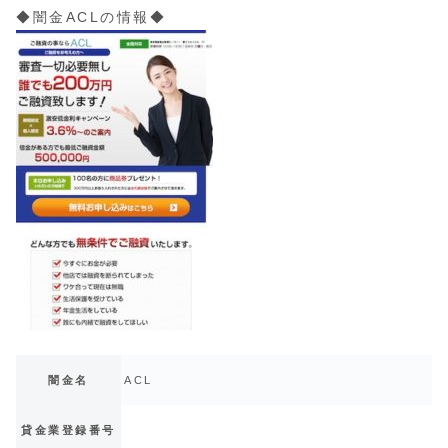
◆闇金ACLの情報◆
闇金名
ACL
貸金業登録番号