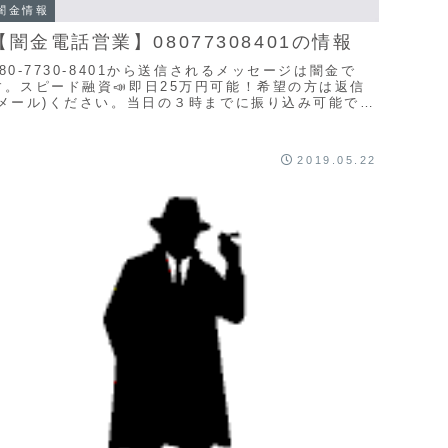
闇金情報
【闇金電話営業】08077308401の情報
080-7730-8401から送信されるメッセージは闇金で
す。スピード融資📣即日25万円可能！希望の方は返信
(メール)ください。当日の３時までに振り込み可能です
ので是非ご連絡お待ちしてます🙇ヤミキンは...
2019.05.22