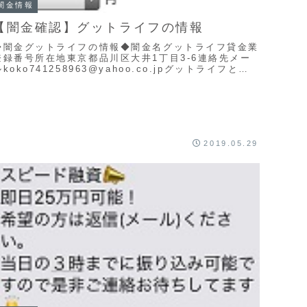
闇金情報
【闇金確認】グットライフの情報
◆闇金グットライフの情報◆闇金名グットライフ貸金業
登録番号所在地東京都品川区大井1丁目3-6連絡先メー
ルkoko741258963@yahoo.co.jpグットライフと言
うサイトは企業情報がありません...
2019.05.29