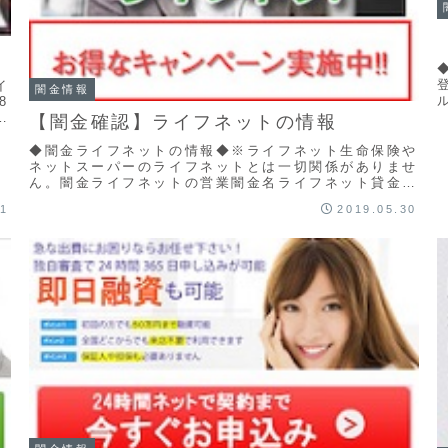
イ
闇金情報
8
何
【闇金確認】ライフネットの情報
◆闇金ライフネットの情報◆※ライフネット生命保険や
ネットスーパーのライフネットとは一切関係がありませ
ん。闇金ライフネットの営業闇金名ライフネット貸金業
登録番号所在地東京都港区赤坂3-16-5連絡先メー...
31
2019.05.30