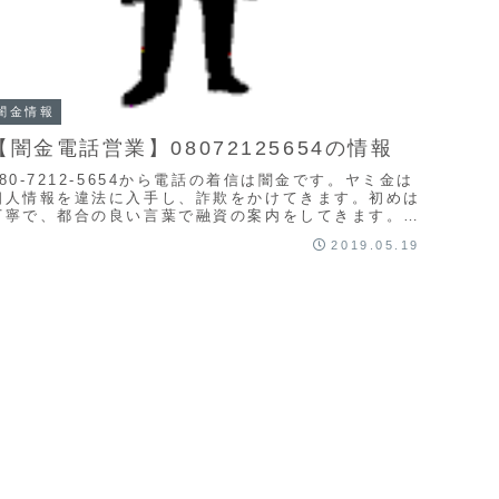
闇金情報
【闇金電話営業】08072125654の情報
080-7212-5654から電話の着信は闇金です。ヤミ金は
個人情報を違法に入手し、詐欺をかけてきます。初めは
丁寧で、都合の良い言葉で融資の案内をしてきます。け
れども、案内通りの融資は行われません。迷...
2019.05.19