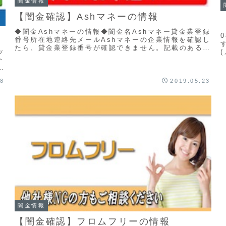
闇金情報
【闇金確認】Ashマネーの情報
◆闇金Ashマネーの情報◆闇金名Ashマネー貸金業登録
番号所在地連絡先メールAshマネーの企業情報を確認し
たら、貸金業登録番号が確認できません。記載のある住
ッ
所にこの業者は存在せず、信用情報が一切ない闇...
ト
な
28
2019.05.23
闇金情報
【闇金確認】フロムフリーの情報