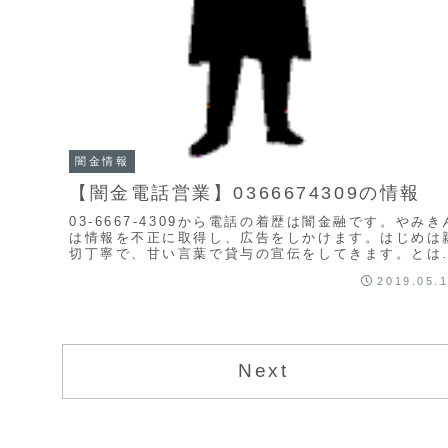
闇金情報
【闇金電話営業】0366674309の情報
03-6667-4309から電話の着歴は闇金融です。やみき
は情報を不正に取得し、広告をしかけます。はじめは
切丁寧で、甘い言葉で貸与の宣伝をしてきます。とは
え、紹介通りの融資は行われません。迷惑料...
2019.05.
Next