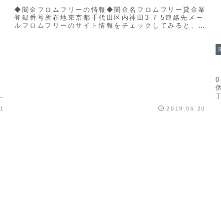
◆闇金フロムフリーの情報◆闇金名フロムフリー貸金業
登録番号所在地東京都千代田区内神田3-7-5連絡先メー
ルフロムフリーのサイト情報をチェックしてみると、貸
金業登録番号がありません。貸金業法で義務付けら...
金
。
ま
21
2019.05.20