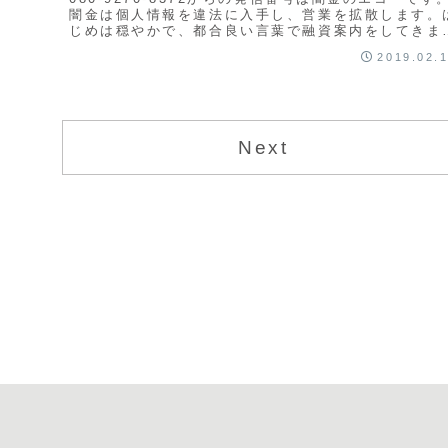
闇金は個人情報を違法に入手し、営業を拡散します。
じめは穏やかで、都合良い言葉で融資案内をしてきま
す。ですが、紹介通りの融資は実行しません。...
2019.02.
Next