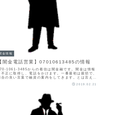
闇金情報
【闇金電話営業】07010613485の情報
070-1061-3485からの着信は闇金融です。闇金は情報
を不正に取得し、電話をかけます。一番最初は親切で、
都合の良い言葉で融資の案内をしてきます。とは言え、
案内通りの融資は行われません。高金利を要...
2019.02.21