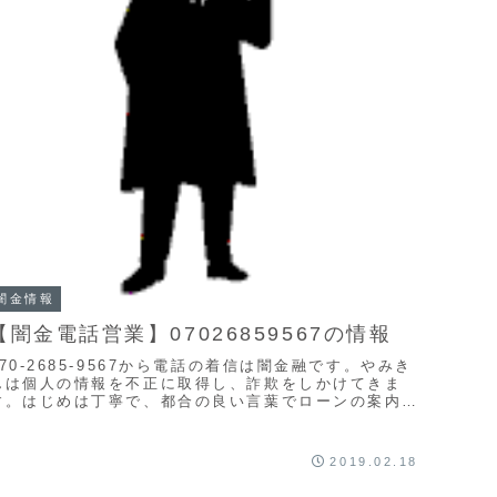
闇金情報
【闇金電話営業】07026859567の情報
070-2685-9567から電話の着信は闇金融です。やみき
んは個人の情報を不正に取得し、詐欺をしかけてきま
す。はじめは丁寧で、都合の良い言葉でローンの案内を
してきます。とは言え、紹介どおりの融資は実...
2019.02.18