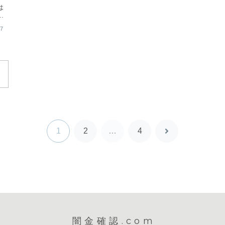
は
17
1
2
…
4
次
へ
闇金確認.com