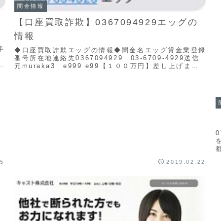
闇金情報
【口座買取詐欺】0367094929エッグの
情報
手
◆口座買取詐欺エッグの情報◆闇金名エッグ貸金業登録
番号所在地連絡先0367094929 03-6709-4929送信
イ
元muraka3 e999 e99【１００万円】差し上げま
す。あなた様の銀行口座のカ...
25
2019.02.22