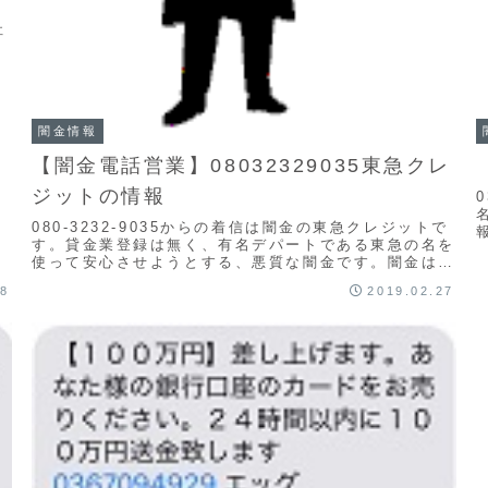
。
社
闇金情報
【闇金電話営業】08032329035東急クレ
ジットの情報
080-3232-9035からの着信は闇金の東急クレジットで
す。貸金業登録は無く、有名デパートである東急の名を
使って安心させようとする、悪質な闇金です。闇金は個
人情報を違法に入手し、営業の電話をしかけ...
28
2019.02.27