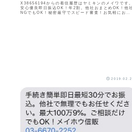
X38656194からの着信履歴はヤミキンのメイワです
安心優良即日振込OK！年2割。他社おまとめOK！他
NGでもOK！秘密厳守でスピード審査！お気軽にお問
合せ下さい。メイワ0363865377ヤミ...
2019.02.