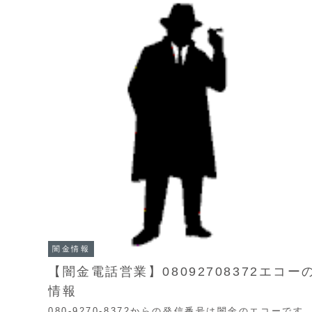
闇金情報
【闇金電話営業】08092708372エコー
情報
080-9270-8372からの発信番号は闇金のエコーです