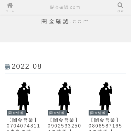
闇金確認.com
ホーム
検索
闇金確認.com
2022-08
闇金情報
闇金情報
闇金情報
【闇金営業】
【闇金営業】
【闇金営業】
0704074811
0902533250
0808587165