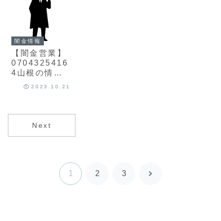
闇金情報
【闇金営業】
0704325416
4山根の情報
【迷惑電話】
2023.10.21
Next
1
2
3
次
へ