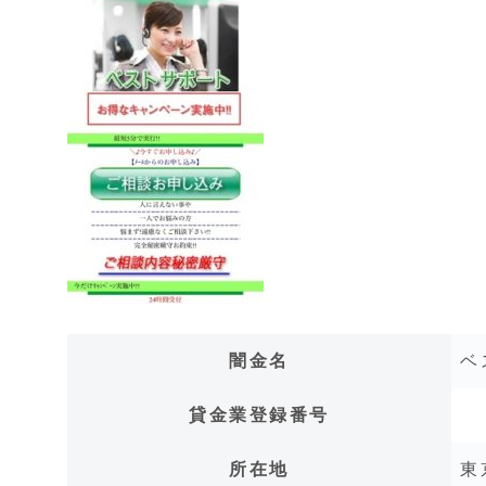
闇金名
ベ
貸金業登録番号
所在地
東