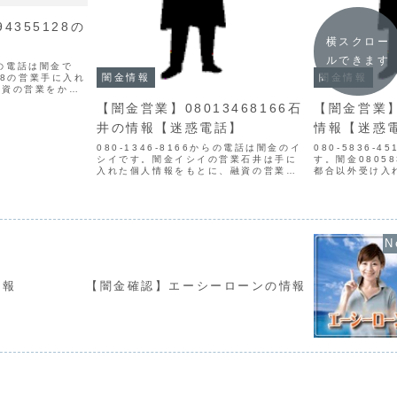
4355128の
横スクロー
ルできます
からの電話は闇金で
闇金情報
闇金情報
128の営業手に入れ
融資の営業をかけ
もなく、信用情報
【闇金営業】08013468166石
【闇金営業】0
丁寧な対応でも、
的な言葉遣いにな
井の情報【迷惑電話】
情報【迷惑
080-1346-8166からの電話は闇金のイ
080-5836-
シイです。闇金イシイの営業石井は手に
す。闇金0805
入れた個人情報をもとに、融資の営業を
都合以外受け入
かけてきます。1週間で元本の5割の利息
ので真っ当な取
を要求してくる闇ヤミ金です。貸金業登
関わってはいけ
録もなく、信用情報がありません。最初
を引いていきま
は丁寧な対応...
として...
情報
【闇金確認】エーシーローンの情報