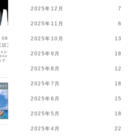
2025年12月
7
2025年11月
6
闇金情報
闇金情
8058364516の
【闇金営業】08010670084の
【闇金
2025年10月
13
電話】
情報【迷惑電話】
情報
4516からの電話は闇金で
080-1067-0084は闇金です。闇金
◆闇金の
2025年9月
18
8364516の営業ヤミ金の
08010670084の営業手に入れた個人情
在地連絡先
れず、常識は通じません
報をもとに、電話・SMSにて営業を行い
5928
引は出来ません。絶対に
ます。貸金業登録もなく、信用情報があ
録番号も
2025年8月
12
ません。ヤミ金は手数料
りません。取り立て時は攻撃的な言葉遣
るいわゆ
す。例えば、3万円借りた
いになり、嫌がらせを始めます。非常に
座も自分
悪質なヤ...
たか騙し.
2025年7月
18
2025年6月
15
2025年5月
18
2025年4月
22