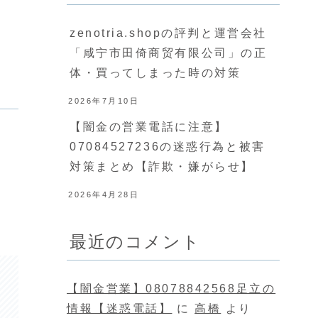
zenotria.shopの評判と運営会社
「咸宁市田倚商贸有限公司」の正
体・買ってしまった時の対策
2026年7月10日
【闇金の営業電話に注意】
07084527236の迷惑行為と被害
対策まとめ【詐欺・嫌がらせ】
2026年4月28日
最近のコメント
【闇金営業】08078842568足立の
情報【迷惑電話】
に
高橋
より