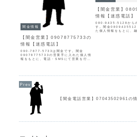
【闇金営業】0809
情報【迷惑電話】
080-9435-5128
闇金情報
す。闇金08094355
た個人情報をもとに、
てきます。貸金業登録
【闇金営業】09078775733の
がありません。最初は
都合が悪くなると攻撃
情報【迷惑電話】
り、嫌が...
090-7877-5733は闇金です。闇金
09078775733の営業手に入れた個人情
報をもとに、電話・SMSにて営業を行い
ます。貸金業登録もなく、信用情報があ
りません。取り立て時は攻撃的な言葉遣
いになり、嫌がらせを始めます。非常に
悪質なヤ...
【闇金電話営業】07043502961の