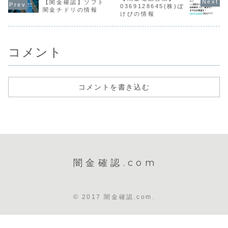
【闇金確認】ソフト
せん。取り立て時
言葉でロー
号が確認出来ませ
たら、貸金業登録
0369128645(株)ぽ
闇金チドリの情報
は攻撃的な言葉遣
介をしてき
んでした。このよ
番号が認識できま
けびの情報
いになり、嫌がら
とは言って
うな貸金業者は...
せんでした。この
せを始めます。非
伝どおりの
ような...
常に悪質なヤ...
は実行しま
怪しい...
コメント
コメントを書き込む
闇金確認.com
© 2017 闇金確認.com.