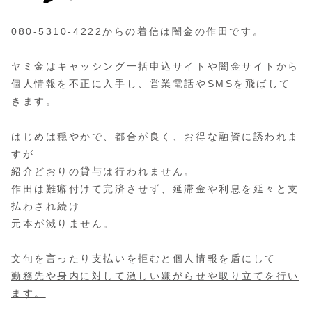
080-5310-4222からの着信は闇金の作田です。
ヤミ金はキャッシング一括申込サイトや闇金サイトから
個人情報を不正に入手し、営業電話やSMSを飛ばして
きます。
はじめは穏やかで、都合が良く、お得な融資に誘われま
すが
紹介どおりの貸与は行われません。
作田は難癖付けて完済させず、延滞金や利息を延々と支
払わされ続け
元本が減りません。
文句を言ったり支払いを拒むと個人情報を盾にして
勤務先や身内に対して激しい嫌がらせや取り立てを行い
ます。