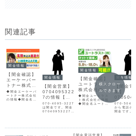
関連記事
闇金情報
闇金情報
【闇金確認】
闇金情報
闇金情報
【闇金確認】
エーケーパー
ユートラスト
横スクロー
トナー株式会
【闇金営業】
【闇金電
株式会社の情
ルできます
社の情報
0704095322
業】
◆闇金エーケーパ
報
ートナー株式会社
◆闇金ユートラス
7の情報【迷
070504
の情報◆闇金名エ
ト株式会社の情報
惑電話】
9の情報
070-4095-3227
070-5045
ーケーパートナー
◆闇金名ユートラ
は闇金です。闇金
から電話の
株式会社貸金業登
スト株式会社貸金
07040953227の
闇金です。
録番号所在地東京
業登録番号東京都
営業手に入れた個
ん常に個人
都港区東新橋１－
知事（1）31748
人情報をもとに、
違法に取得
１－２１連絡先メ
所在地東京都港区
電話・SMSにて営
帯電話を使
ールak-
虎ノ門1-1-23連絡
業を行います。貸
詐欺営業を
inc@gmail.com
先メールユートラ
金業登録もなく、
きます。は
内容を確認した
スト株式会社会社
信用情報がありま
【闇金電話営業】
丁寧で、心
ら、貸金業登録番
情報を確認してみ