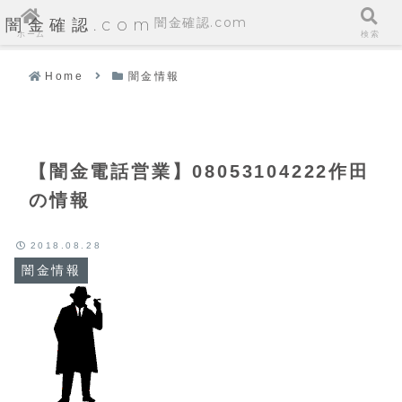
闇金確認.com
闇金確認.com
ホーム
検索
Home
闇金情報
【闇金電話営業】08053104222作田
の情報
2018.08.28
闇金情報