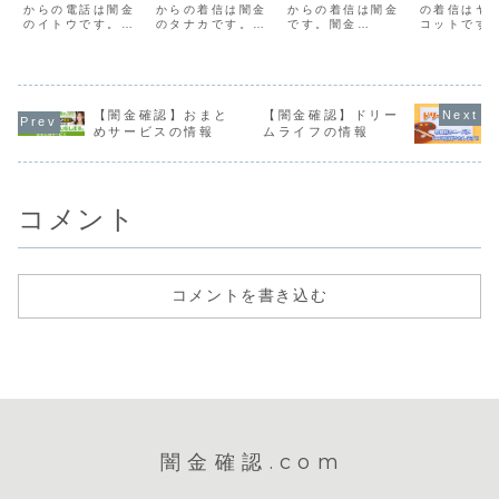
からの電話は闇金
からの着信は闇金
からの着信は闇金
の情報
の着信はヤ
のイトウです。闇
のタナカです。闇
です。闇金
コットです
金イトウの営業伊
金タナカの営業田
0367094527の
ナベ、カト
藤は手に入れた個
中は1週間で10割
営業闇金サイトで
う人物が電
人情報をもとに、
の利息を要求して
申し込みをしてし
を変えて営
融資の営業をかけ
きます。ヤミ金は
まうと、個人情報
います。闇
てきます。貸金業
手数料を引いてい
がヤミ金や詐欺業
報を不正に
登録もなく、信用
きます。例えば、
者に拡散します。
し、営業電
【闇金確認】おまと
【闇金確認】ドリー
情報がありませ
3万円借りたとし
このように個人情
散します。
めサービスの情報
ムライフの情報
ん。取り立て時は
ても手数料を引か
報を不正に入手
初はおとな
攻撃的な言葉遣い
れ、手元には
し、電話営業やメ
腰で、都合
になり、嫌がらせ
15,000円程しか
ールを送ってきま
言葉で融資
を始めます。非常
振り込まれませ
す。お金に困って
をしてきま
に悪質なヤ...
ん。しか...
いる人が借...
れども、宣..
コメント
コメントを書き込む
闇金確認.com