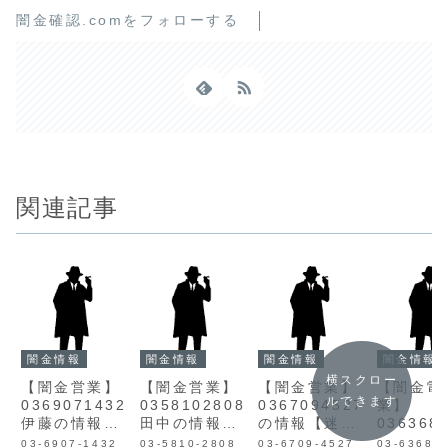
闇金確認.comをフォローする
関連記事
闇金情報
闇金情報
闇金情報
闇金情報
横スクロー
【闇金営業】
【闇金営業】
【闇金営業】
【闇金電
ルできます
0369071432
0358102808
0367094527
業】
伊藤の情報
田中の情報
の情報【迷惑
036368
【迷惑電話】
【迷惑電話】
電話】
スコット
03-6907-1432
03-5810-2808
03-6709-4527
03-6368-