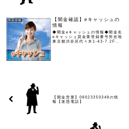
ん。取り立て時は攻撃的な言葉遣
いになり、嫌がらせを始めます。
非常に悪質...
【闇金確認】eキャッシュの
闇金情報
情報
◆闇金eキャッシュの情報◆闇金名
eキャッシュ貸金業登録番号所在地
東京都渋谷区代々木1-43-7 2F連
絡先メールeキャッシュのサイト情
報を確認してみると、貸金業登録
が認識出来ません。住所も連絡先
も記載されておらず、このような
業者は存在しませ...
【闇金営業】09023350348の情
報【迷惑電話】