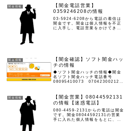
【闇金電話営業】
闇金情報
0359246208の情報
03-5924-6208から電話の着信は
闇金です。闇金は個人情報を不正
に入手し、電話営業をかけてきま
す。一番最初は親切丁寧、都合良
い言葉で融資案内をしてきます。
ですが、宣伝通りの融資は行われ
ません。申込を断ると迷惑料の請
求や、恫喝してきます...
【闇金確認】ソフト闇金ハッ
闇金情報
チの情報
◆ソフト闇金ハッチの情報◆闇金
名ソフト闇金ハッチ電話番号
08095410073 07042300212
08081350454サイト【違法金
融】ソフト闇金ハッチの営業ソフ
ト闇金は、闇金よりも取り立てが
【闇金営業】08044592131
闇金情報
優しく、利用しやすいのが特徴で
の情報【迷惑電話】
すがハッチ...
080-4459-2131からの電話は闇金
です。闇金08044592131の営業
手に入れた個人情報をもとに、融
資の営業をかけてきます。貸金業
登録もなく、信用情報がありませ