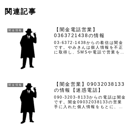
関連記事
【闇金電話営業】
闇金情報
0363721438の情報
03-6372-1438からの着信は闇金
です。やみきんは個人情報を不正
に取得し、SMSや電話で営業をし
かけます。勝手に融資の承認が下
りたと連絡してきて断ればキャン
セル料を支払うように脅してきま
す。最初からお金を騙し取ること
が目的であり、この...
【闇金営業】09032038133
闇金情報
の情報【迷惑電話】
090-3203-8133からの電話は闇金
です。闇金09032038133の営業
手に入れた個人情報をもとに、融
資の営業をかけてきます。貸金業
登録もなく、信用情報がありませ
ん。最初は丁寧な対応でも、都合
が悪くなると攻撃的な言葉遣いに
なり、嫌が...