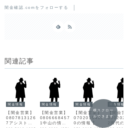
闇金確認.comをフォローする
関連記事
闇金情報
闇金情報
闇金情報
闇金情報
横スクロー
【闇金営業】
【闇金営業】
【闇金営業】
【闇金営
ルできます
0807813126
0806668457
0702015407
080202
7アシストの
1中山の情報
0の情報【迷
2田代の
情報【迷惑電
【迷惑電話】
惑電話】
【迷惑電