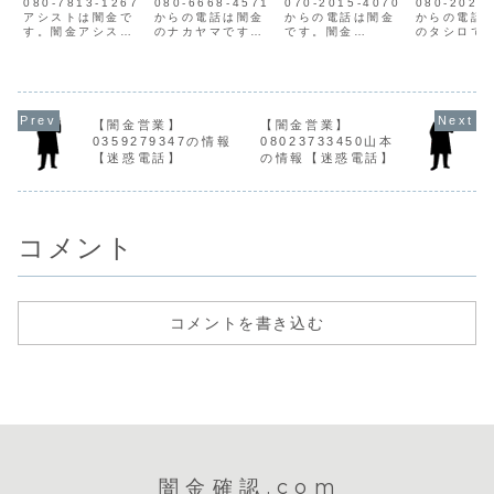
080-7813-1267
080-6668-4571
070-2015-4070
080-2023
話】
アシストは闇金で
からの電話は闇金
からの電話は闇金
からの電話
す。闇金アシスト
のナカヤマです。
です。闇金
のタシロで
の営業アシストは
闇金ナカヤマの営
07020154070の
金タシロの
手に入れた個人情
業中山は手に入れ
営業手に入れた個
代は手に入
報をもとに、電
た個人情報をもと
人情報をもとに、
人情報をも
話・SMSにて営業
に、融資の営業を
融資の営業をかけ
融資の営業
を行います。貸金
かけてきます。1
てきます。貸金業
てきます。
業登録もなく、信
週間で元本と同額
登録もなく、信用
登録もなく
【闇金営業】
【闇金営業】
用情報がありませ
の利息を要求して
情報がありませ
情報があり
0359279347の情報
08023733450山本
ん。取り立て時は
きます。貸金業登
ん。取り立て時は
ん。取り立
【迷惑電話】
の情報【迷惑電話】
攻撃的な言葉遣い
録もなく、信用情
攻撃的な言葉遣い
攻撃的な言
になり、嫌がらせ
報がありません。
になり、嫌がらせ
になり、嫌
を始めます。非常
取り立て時は攻撃
を始めます。非常
を始めます
に悪質...
的な言...
に悪質...
に悪質な...
コメント
コメントを書き込む
闇金確認.com