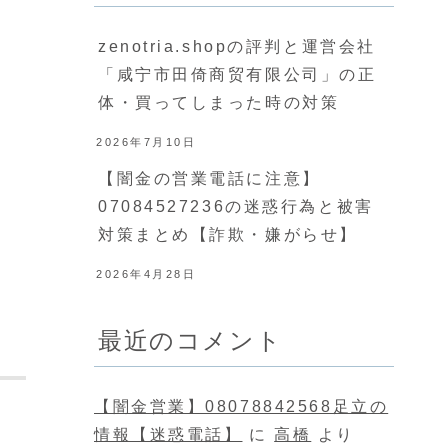
zenotria.shopの評判と運営会社
「咸宁市田倚商贸有限公司」の正
体・買ってしまった時の対策
2026年7月10日
【闇金の営業電話に注意】
07084527236の迷惑行為と被害
対策まとめ【詐欺・嫌がらせ】
2026年4月28日
最近のコメント
【闇金営業】08078842568足立の
情報【迷惑電話】
に
高橋
より