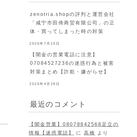
zenotria.shopの評判と運営会社
「咸宁市田倚商贸有限公司」の正
体・買ってしまった時の対策
2026年7月10日
【闇金の営業電話に注意】
07084527236の迷惑行為と被害
対策まとめ【詐欺・嫌がらせ】
2026年4月28日
最近のコメント
【闇金営業】08078842568足立の
情報【迷惑電話】
に
高橋
より