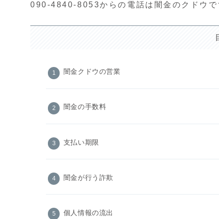
090-4840-8053からの電話は闇金のクドウ
闇金クドウの営業
闇金の手数料
支払い期限
闇金が行う詐欺
個人情報の流出