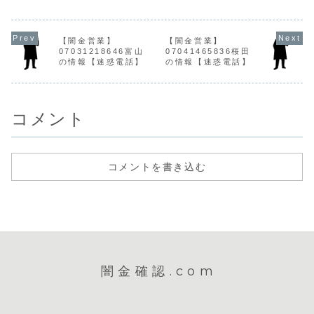
に、融資の営業を
人情報をもとに、
に折り返してはい
とに、SMS
かけてきます。貸
融資の営業をかけ
けません。SBIの
業を行いま
金業登録もなく、
てきます。10日間
名前を使用してい
週間で元本
信用情報がありま
で元本の10割を利
ますが、SBIグル
以上の利息
【闇金営業】
【闇金営業】
せん。電話越しで
息として要求して
ープとは一切関係
してくるヤ
07031218646富山
07041465836桜田
はとても丁寧です
くるヤミ金です。
のない闇金です。
す。貸金業
の情報【迷惑電話】
の情報【迷惑電話】
が、闇金です。最
貸金業登録もな
このような大企業
なく、信用
初は丁寧な対応で
く、信用情報があ
が携帯電話で営業
ありません
も、都合が悪くな
りません。取り立
などする...
立て時は攻
ると攻...
て時...
言葉...
コメント
コメントを書き込む
闇金確認.com