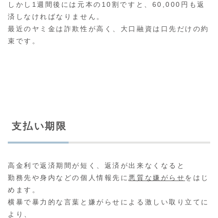
しかし1週間後には元本の10割ですと、60,000円も返
済しなければなりません。
最近のヤミ金は詐欺性が高く、大口融資は口先だけの約
束です。
支払い期限
高金利で返済期間が短く、返済が出来なくなると
勤務先や身内などの個人情報先に
悪質な嫌がらせ
をはじ
めます。
横暴で暴力的な言葉と嫌がらせによる激しい取り立てに
より、