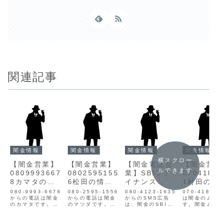
関連記事
闇金情報
闇金情報
闇金情報
闇金情報
横スクロー
【闇金営業】
【闇金営業】
【闇金電話営
【闇金営
ルできます
0809993667
0802595155
業】SBIファ
070418
8カマタの情
6松田の情報
イナンス
1村田の
報【迷惑電
【迷惑電話】
0804123163
【迷惑電
080-9993-6678
080-2595-1556
080-4123-1635
070-4184
話】
からの電話は闇金
からの電話は闇金
5の情報
からのSMS広告
は闇金のム
のカマタです。闇
のマツダです。闇
は、闇金のSBIフ
す。闇金ム
金の営業手に入れ
金マツダの営業松
ァイナンスです。
営業村田は
た個人情報をもと
田は手に入れた個
03-6915-2168
れた個人情