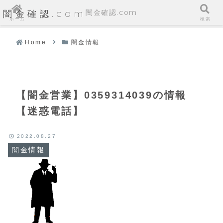
闇金確認.com
闇金確認.com
ホーム
検索
Home
闇金情報
【闇金営業】0359314039の情報
【迷惑電話】
2022.08.27
闇金情報