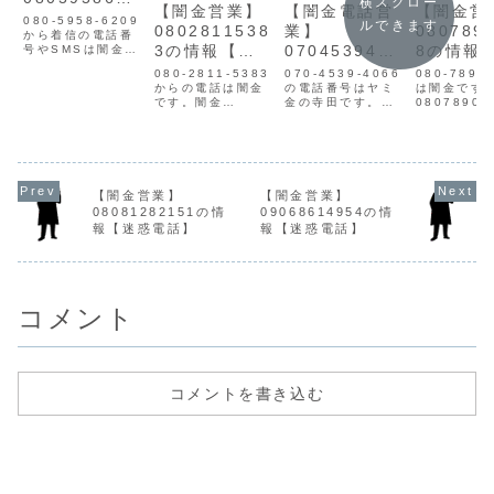
横スクロー
【闇金営業】
【闇金電話営
【闇金営
9白石の情報
080-5958-6209
ルできます
0802811538
業】
080789
から着信の電話番
3の情報【迷
0704539406
8の情報
号やSMSは闇金で
す。緊急の出費等
惑電話】
6テラダの情
惑電話】
080-2811-5383
070-4539-4066
080-7890
でお困りの方に担
からの電話は闇金
報
の電話番号はヤミ
は闇金です
保、保証人不要で
です。闇金
金の寺田です。寺
08078902
簡単な受付即日融
08028115383の
田は2万弱の少額
営業手に入
資❗何かお困りの時
営業手に入れた個
融資を1週間5割の
人情報をも
はいつでもご連絡
人情報をもとに、
利息で返せと言っ
電話・SMS
下さい。担当 白石
融資の営業をかけ
てきます。融資さ
業を行いま
ヤミキンは個人情
てきます。貸金業
れる金額は手数料
金業登録も
報を不正に取得
登録もなく、信用
や登録料を引いた
信用情報が
し、SMSや営業電
【闇金営業】
【闇金営業】
情報がありませ
もので、借りたい
せん。取り
話をかけます。
08081282151の情
09068614954の情
ん。取り立て時は
金額より全然少な
は攻撃的な
は...
報【迷惑電話】
報【迷惑電話】
攻撃的な言葉遣い
いものとなりま
いになり、
になり、嫌がらせ
す。元金は減ら
せを始めま
を始めます。非常
ず、短期間で非常
常に悪質なヤ
に悪質...
に高金利...
コメント
コメントを書き込む