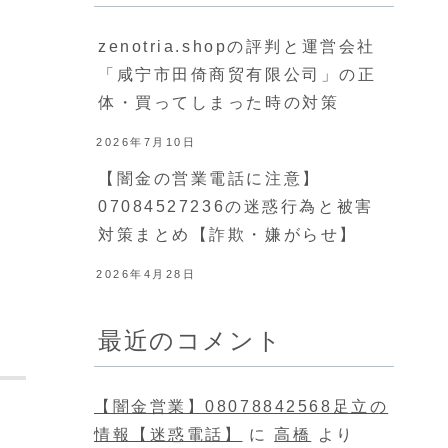
zenotria.shopの評判と運営会社
「咸宁市田倚商贸有限公司」の正
体・買ってしまった時の対策
2026年7月10日
【闇金の営業電話に注意】
07084527236の迷惑行為と被害
対策まとめ【詐欺・嫌がらせ】
2026年4月28日
最近のコメント
【闇金営業】08078842568足立の
情報【迷惑電話】
に
高橋
より