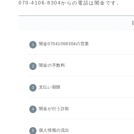
070-4106-8304からの電話は闇金です。
闇金07041068304の営業
闇金の手数料
支払い期限
闇金が行う詐欺
個人情報の流出