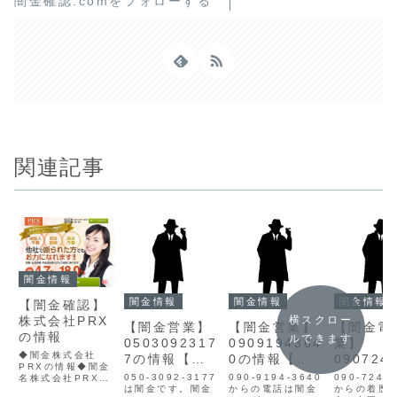
闇金確認.comをフォローする
関連記事
闇金情報
闇金情報
闇金情報
闇金情報
【闇金確認】
株式会社PRX
横スクロー
【闇金営業】
【闇金営業】
【闇金電
の情報
ルできます
0503092317
0909194364
業】
◆闇金株式会社
7の情報【迷
0の情報【迷
090724
PRXの情報◆闇金
惑電話】
惑電話】
5ナカオ
050-3092-3177
090-9194-3640
090-7242
名株式会社PRX貸
は闇金です。闇金
からの電話は闇金
情報
からの着歴
金業登録番号都