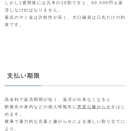
しかし1週間後には元本の10割ですと、60,000円も返
済しなければなりません。
最近のヤミ金は詐欺性が高く、大口融資は口先だけの約
束です。
支払い期限
高金利で返済期間が短く、返済が出来なくなると
勤務先や身内などの個人情報先に
悪質な嫌がらせ
をはじ
めます。
横暴で暴力的な言葉と嫌がらせによる激しい取り立てに
より、