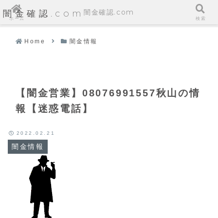
闇金確認.com
闇金確認.com
ホーム
検索
Home
闇金情報
【闇金営業】08076991557秋山の情
報【迷惑電話】
2022.02.21
闇金情報