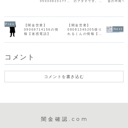
05030923177の
のアダチです。闇
金の中岡で
（1）31406所在
営業手に入れた個
金アダチの営業安
金は個人情
地〒135-0047東
人情報をもとに、
達は手に入れた個
正に入手し
京都江東区富岡2-
電話・SMSにて営
人情報をもとに、
の電話をか
11-18西村ビル連
業を行います。貸
融資の営業をかけ
ます。最初
絡先メール株式会
金業登録もなく、
てきます。10日で
しい物腰で
社PRXの会社概要
信用情報がありま
元本の倍の利息を
内をしてき
はすべてデタラメ
【闇金営業】
【闇金営業】
せん。取り立て時
要求してくるヤミ
が、約束は
です。貸金業登録
09069714156の情
08081345205借り
は攻撃的な言葉遣
金です。貸金業登
せん。返済
はなく、所在地に
報【迷惑電話】
れるくんの情報【迷
いになり、嫌がら
録もなく、信用情
ば必ず悪質
その会社もあり...
惑電話】
せを始めます。非
報がありません。
らせを行い
常に悪質なヤ...
取り立て時は攻撃
また、ナカ
的な...
弱みを握...
コメント
コメントを書き込む
闇金確認.com