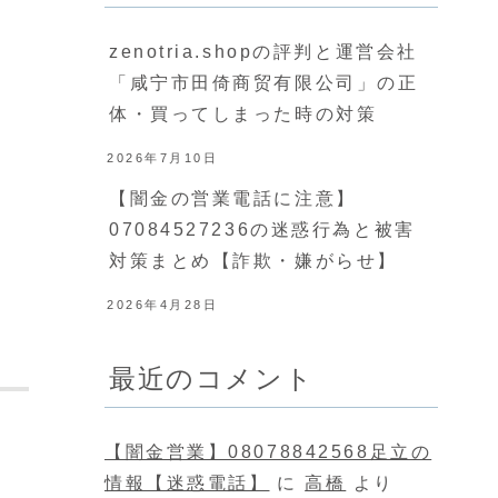
zenotria.shopの評判と運営会社
「咸宁市田倚商贸有限公司」の正
体・買ってしまった時の対策
2026年7月10日
【闇金の営業電話に注意】
07084527236の迷惑行為と被害
対策まとめ【詐欺・嫌がらせ】
2026年4月28日
最近のコメント
【闇金営業】08078842568足立の
情報【迷惑電話】
に
高橋
より