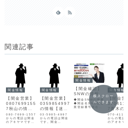
関連記事
闇金情報
【闇金確認】
闇金情報
闇金情報
闇金情報
SNWの情報
横スクロー
【闇金営業】
【闇金営業】
【闇金営
◆闇金SNWの情報
ルできます
0807699155
0359854997
070411
◆闇金名SNW貸金
業登録番号所在地
7秋山の情報
の情報【迷惑
7青木の
東京都中央区茅場
【迷惑電話】
電話】
【迷惑電
080-7699-1557
03-5985-4997
町2-8-7茅場町サ
070-4115
からの電話は闇金
からの電話は闇金
ウスビルディング
からの電話
のアキヤマです。
です。闇金
7F連絡先メール
のアオキで
闇金アキヤマの営
0359854997の
SNWという消費者
金アオキの