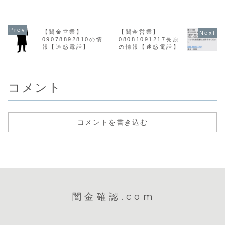
業秋山という女性
営業手に入れた個
金融サイトを確認
木は手に入
は手に入れた個人
人情報をもとに、
しても、貸金業登
人情報をも
情報をもとに、融
融資の営業をかけ
録番号が確認でき
融資の営業
資の営業をかけて
てきます。貸金業
ません。住所は詐
てきます。
きます。貸金業登
登録もなく、信用
称されたものであ
登録もなく
【闇金営業】
【闇金営業】
録もなく、信用情
情報がありませ
り、ここにSNWと
情報があり
09078892810の情
08081091217長原
報がありません。
ん。取り立て時は
いっ...
ん。取り立
報【迷惑電話】
の情報【迷惑電話】
取り立て時は攻撃
攻撃的な言葉遣い
攻撃的な言
的な言葉遣いにな
になり、嫌がらせ
になり、嫌
り、嫌がらせを始
を始めます。非常
を始めます
めます...
に悪質なヤ...
に悪質な...
コメント
コメントを書き込む
闇金確認.com