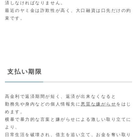
済しなければなりません。
最近のヤミ金は詐欺性が高く、大口融資は口先だけの約
束です。
支払い期限
高金利で返済期間が短く、返済が出来なくなると
勤務先や身内などの個人情報先に
悪質な嫌がらせ
をはじ
めます。
横暴で暴力的な言葉と嫌がらせによる激しい取り立てに
より、
日常生活を破壊され、借主を追い立て、お金を奪い取り