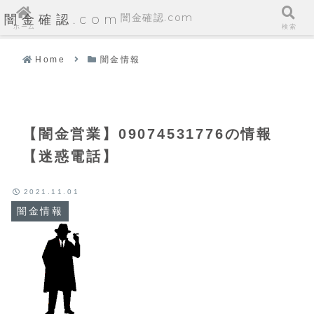
闇金確認.com
闇金確認.com
ホーム
検索
Home
闇金情報
【闇金営業】09074531776の情報
【迷惑電話】
2021.11.01
闇金情報