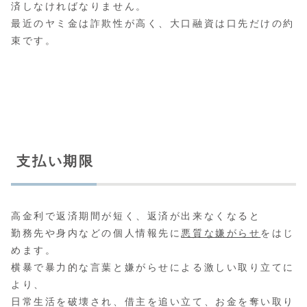
済しなければなりません。
最近のヤミ金は詐欺性が高く、大口融資は口先だけの約
束です。
支払い期限
高金利で返済期間が短く、返済が出来なくなると
勤務先や身内などの個人情報先に
悪質な嫌がらせ
をはじ
めます。
横暴で暴力的な言葉と嫌がらせによる激しい取り立てに
より、
日常生活を破壊され、借主を追い立て、お金を奪い取り