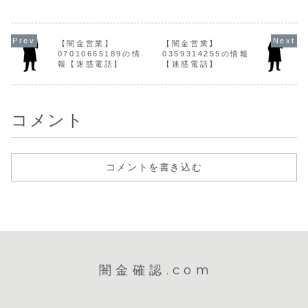
や急な出費でお困
であれば本日中可
手し、電話営業や
営業手に入
りの方、無理のな
能です♪利息や返済
メールを送ってき
人情報をも
い返済プランをご
期間相談出来ます♪
ます。ヤミ金03-
融資の営業
用意しています！
なんと月々一回の
6709-0754の営
てきます。
手に入れた個人情
払いも可能です♪是
業債権回収を名乗
登録もなく
【闇金営業】
【闇金営業】
報をもとに、融資
非0369142049
り、金利返済の話
情報があり
07010665189の情
0359314255の情報
の営業...
新田迄闇金融は個
をしてきます。ヤ
ん。取り立
報【迷惑電話】
【迷惑電話】
人情報を不正に取
ミ金ですが、詐欺
攻撃的な言
得し、電話営業を
の方向性が強いで
になり、嫌
かけます。即...
す。高金利で返...
を始めます
に悪質...
コメント
コメントを書き込む
闇金確認.com