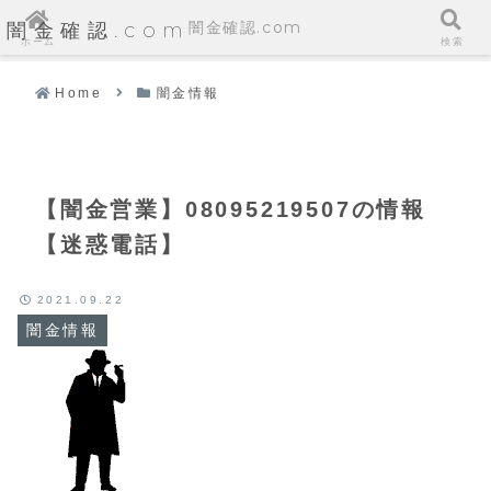
闇金確認.com
闇金確認.com
ホーム
検索
Home
闇金情報
【闇金営業】08095219507の情報
【迷惑電話】
2021.09.22
闇金情報