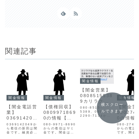
関連記事
闇金情報
【闇金営業】
0808515538
闇金情報
闇金情報
闇金情報
9カリラクの
横スクロー
【闇金電話営
【債権回収】
【闇金営
情報【迷惑電
080-8515-
ルできます
業】
0809971869
080274
話】
5389、080-
2290-7134から
0369142049
0の情報【迷
0の情報
の電話は闇金のカ
新田の情報
惑電話】
惑電話】
リラクです。闇金
0369142049か
080-9971-8690
080-2745
カリラクの営業カ
ら着信の新田は闇
からの着信はヤミ
からの電話
リラクなら返済ラ
金です。融資必要
金です。闇金は個
です。闇金
クラク！生活資金
な方¥即日50万迄
人情報を不正に入
08027452