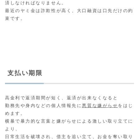
済しなければなりません。
最近のヤミ金は詐欺性が高く、大口融資は口先だけの約
束です。
支払い期限
高金利で返済期間が短く、返済が出来なくなると
勤務先や身内などの個人情報先に
悪質な嫌がらせ
をはじ
めます。
横暴で暴力的な言葉と嫌がらせによる激しい取り立てに
より、
日常生活を破壊され、借主を追い立て、お金を奪い取り