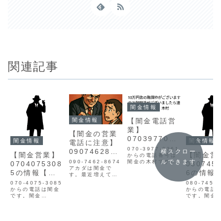
関連記事
闇金情報
闇金情報
【闇金電話営
業】
【闇金の営業
0703977036
闇金情報
闇金情報
電話に注意】
1木村の情報
070-3977-0361
0907462867
横スクロー
【闇金営業】
【闇金営
からの電話番号は
4赤田の迷惑
ルできます
090-7462-8674
闇金の木村です。
0704075308
080745
行為と被害対
アカダは闇金で
10万円迄の融資枠
5の情報【迷
6の情報
す。最近増えてい
がございますので
策まとめ【詐
惑電話】
惑電話】
る「闇金の営業電
御用途がございま
070-4075-3085
080-7457
欺・嫌がら
話」や「SMSでの
したら連絡下さ
からの電話は闇金
からの電話
詐欺融資」。知ら
い。 担当 木村闇
せ】
です。闇金
です。闇金
ずに対応してしま
金融はキャッシン
07040753085の
08074572
うと、取り返しの
グ一括申込サイト
営業手に入れた個
営業闇金は
つかない被害に発
などで情報を違法
人情報をもとに、
れた個人情
展する可能性があ
に取得し、電話を