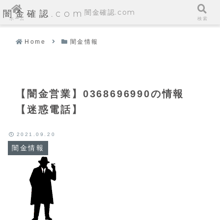
闇金確認.com
闇金確認.com
ホーム
検索
Home
闇金情報
【闇金営業】0368696990の情報
【迷惑電話】
2021.09.20
闇金情報