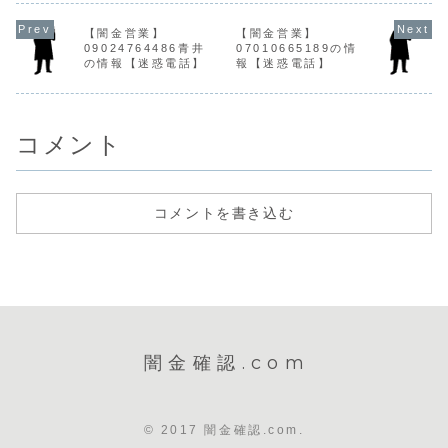
融資の営業をかけ
とに、融資
ります。▶ 今すぐ
かけてきます。最
てきます。貸金業
をかけてき
無料で闇金被害の
初はおとなしい物
登録もなく、信用
貸金業登録
【闇金営業】
【闇金営業】
相談をする闇金業
腰で...
情報がありませ
く、企業で
09024764486青井
07010665189の情
者の特徴と営業手
ん。取り立て時は
ません。最
口 ...
の情報【迷惑電話】
報【迷惑電話】
攻撃的な言葉遣い
寧な口調で
になり、嫌がらせ
都合が悪く
を始めます。非常
攻撃的にな
に悪質...
がらせ...
コメント
コメントを書き込む
闇金確認.com
© 2017 闇金確認.com.