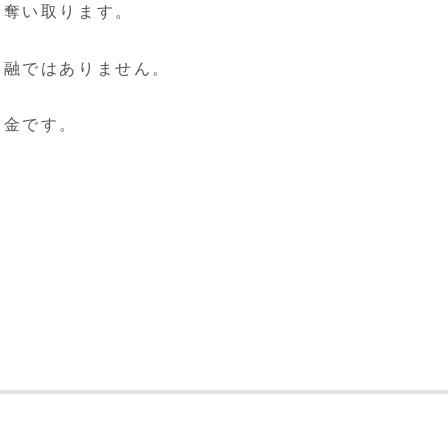
を奪い取ります。
金融ではありません。
。
は闇金です。