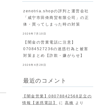
zenotria.shopの評判と運営会社
「咸宁市田倚商贸有限公司」の正
体・買ってしまった時の対策
2026年7月10日
【闇金の営業電話に注意】
07084527236の迷惑行為と被害
対策まとめ【詐欺・嫌がらせ】
2026年4月28日
最近のコメント
【闇金営業】08078842568足立の
情報【迷惑電話】
に
高橋
より