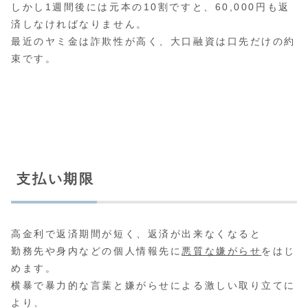
しかし1週間後には元本の10割ですと、60,000円も返
済しなければなりません。
最近のヤミ金は詐欺性が高く、大口融資は口先だけの約
束です。
支払い期限
高金利で返済期間が短く、返済が出来なくなると
勤務先や身内などの個人情報先に
悪質な嫌がらせ
をはじ
めます。
横暴で暴力的な言葉と嫌がらせによる激しい取り立てに
より、