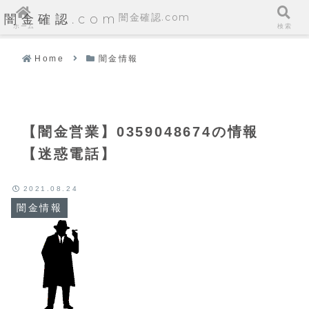
闇金確認.com
闇金確認.com
ホーム
検索
Home
闇金情報
【闇金営業】0359048674の情報
【迷惑電話】
2021.08.24
闇金情報