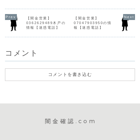
単にlineでやり取
電話・SMSにて営
解決・対策はこち
しかけます
りオケ！
業を行います。貸
ら闇金
最初は丁寧
0367092357 松
金業登録もなく、
08023706640の
合よい言葉
永特別融資...
信用情報がありま
営業手に入れた個
ンの案内を
【闇金営業】
【闇金営業】
せん。取り立て時
人情報をもとに、
ます。タク
0362629489木戸の
07047903950の情
は攻撃的な言葉遣
電話・SMSにて営
一返済の闇
情報【迷惑電話】
報【迷惑電話】
いになり、嫌がら
業を行います。貸
が、融資の
せを始めます。非
金業登録もなく、
分けてくる
常に悪質なヤ...
信用情報がありま
際は細かい
せん。...
がやっ...
コメント
コメントを書き込む
闇金確認.com