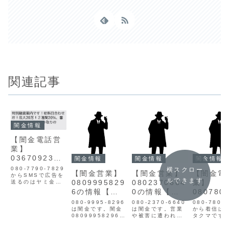
関連記事
闇金情報
【闇金電話営
業】
0367092357
闇金情報
闇金情報
闇金情報
松永の情報
080-7790-7829
横スクロー
【闇金営業】
【闇金営業】
【闇金電
からSMSで広告を
ルできます
0809995829
0802370664
業】
送るのはヤミ金の
マツナガです。闇
6の情報【迷
0の情報【迷
080780
金マツナガの営業
惑電話】
惑電話対策】
6タクマ
年末特別融資案内
080-9995-8296
080-2370-6640
080-7807
です！給料日合わ
は闇金です。闇金
は闇金です。営業
報
から着信は
せｵｹ！14日20%
08099958296の
や被害に遭われた
タクマです
計算、乗り換え融
営業手に入れた個
方は目をお通しく
きんは情報
資ｵｹ！審査後は簡
人情報をもとに、
ださい。闇金被害
に取得し、