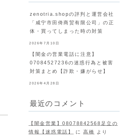
zenotria.shopの評判と運営会社
「咸宁市田倚商贸有限公司」の正
体・買ってしまった時の対策
2026年7月10日
【闇金の営業電話に注意】
07084527236の迷惑行為と被害
対策まとめ【詐欺・嫌がらせ】
2026年4月28日
最近のコメント
【闇金営業】08078842568足立の
情報【迷惑電話】
に
高橋
より