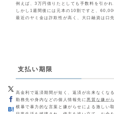
例えば、3万円借りたとしても手数料を引かれ、
しかし1週間後には元本の10割ですと、60,
最近のヤミ金は詐欺性が高く、大口融資は口
支払い期限
高金利で返済期間が短く、返済が出来なくな
勤務先や身内などの個人情報先に
悪質な嫌が
横暴で暴力的な言葉と嫌がらせによる激しい
日常生活を破壊され、借主を追い立て、お金