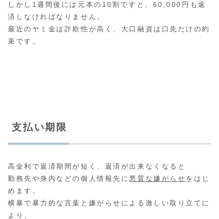
しかし1週間後には元本の10割ですと、60,000円も返
済しなければなりません。
最近のヤミ金は詐欺性が高く、大口融資は口先だけの約
束です。
支払い期限
高金利で返済期間が短く、返済が出来なくなると
勤務先や身内などの個人情報先に
悪質な嫌がらせ
をはじ
めます。
横暴で暴力的な言葉と嫌がらせによる激しい取り立てに
より、