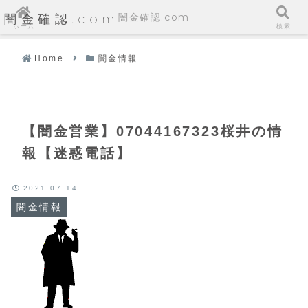
闇金確認.com
闇金確認.com
ホーム
検索
Home
闇金情報
【闇金営業】07044167323桜井の情
報【迷惑電話】
2021.07.14
闇金情報