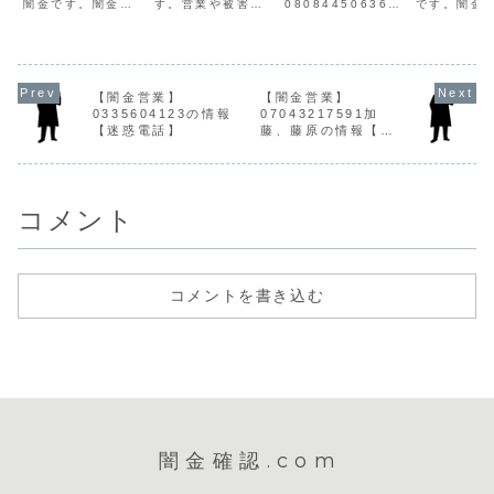
闇金です。闇金は
す。営業や被害に
08084450636の
です。闇金
個人情報を不正に
遭われた方は目を
営業手に入れた個
07042263
入手し、電話営業
お通しください。
人情報をもとに、
営業手に入
をかけてきます。
闇金被害解決・対
電話にて営業を行
人情報をも
一番最初は親切丁
策はこちら闇金キ
います。貸金業登
融資の営業
寧、都合良い言葉
ヤマの営業木山は
録もなく、信用情
てきます。
で融資案内をして
手に入れた個人情
報がありません。
登録もなく
【闇金営業】
【闇金営業】
きます。ですが、
報をもとに、電
取り立て時は攻撃
情報があり
0335604123の情報
07043217591加
宣伝通りの融資は
話・SMSにて営業
的な言葉遣いにな
ん。最初は
【迷惑電話】
藤、藤原の情報【迷
行われません。申
を行います。貸金
り、嫌がらせを始
対応でも、
惑電話】
込を断ると迷惑料
業登録もなく、信
めます。非常に悪
悪くなると
の請求や、恫喝し
用情報がありませ
質なヤミ金です...
な言葉遣い
てきま...
ん。取り...
り、嫌が...
コメント
コメントを書き込む
闇金確認.com