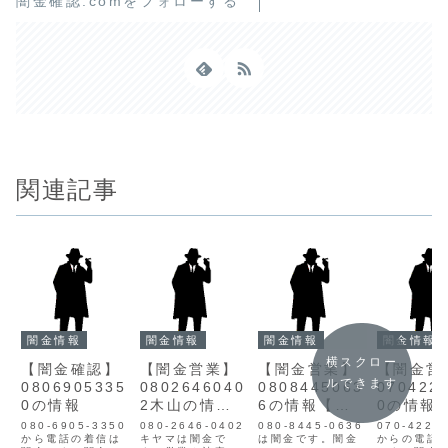
闇金確認.comをフォローする
関連記事
闇金情報
闇金情報
闇金情報
闇金情報
横スクロー
【闇金確認】
【闇金営業】
【闇金営業】
【闇金営
ルできます
0806905335
0802646040
0808445063
070422
0の情報
2木山の情報
6の情報【迷
0の情報
【迷惑電話対
惑電話】
惑電話】
080-6905-3350
080-2646-0402
080-8445-0636
070-4226
から電話の着信は
策】
キヤマは闇金で
は闇金です。闇金
からの電話