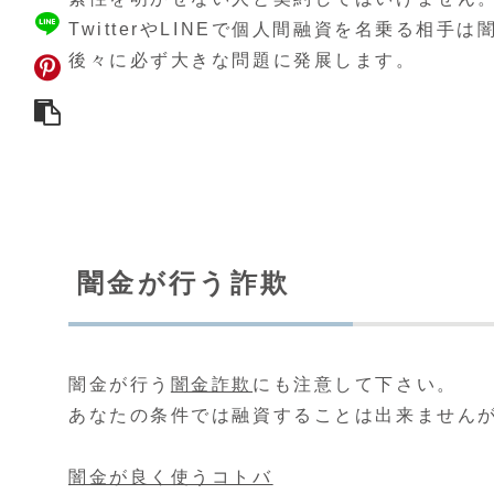
TwitterやLINEで個人間融資を名乗る相手
後々に必ず大きな問題に発展します。
闇金が行う詐欺
闇金が行う
闇金詐欺
にも注意して下さい。
あなたの条件では融資することは出来ません
闇金が良く使うコトバ