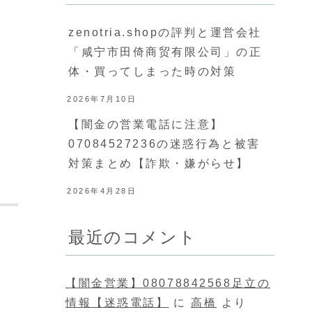
zenotria.shopの評判と運営会社
「咸宁市田倚商贸有限公司」の正
体・買ってしまった時の対策
2026年7月10日
【闇金の営業電話に注意】
07084527236の迷惑行為と被害
対策まとめ【詐欺・嫌がらせ】
2026年4月28日
最近のコメント
【闇金営業】08078842568足立の
情報【迷惑電話】
に
高橋
より