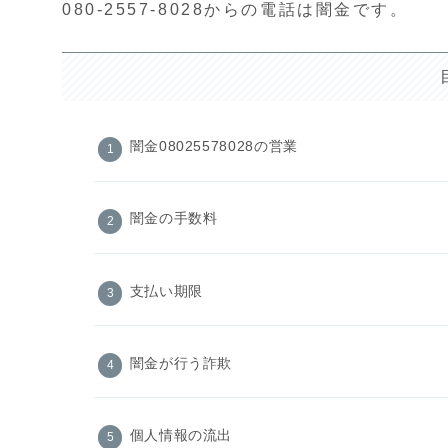
080-2557-8028からの電話は闇金です。
闇金08025578028の営業
闇金の手数料
支払い期限
闇金が行う詐欺
個人情報の流出