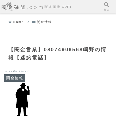
闇金確認.com
闇金確認.com
ホーム
検索
Home
闇金情報
【闇金営業】08074906568嶋野の情
報【迷惑電話】
2021.01.07
闇金情報