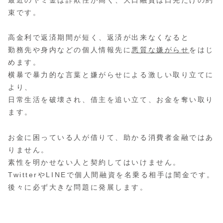
最近のヤミ金は詐欺性が高く、大口融資は口先だけの約
束です。
高金利で返済期間が短く、返済が出来なくなると
勤務先や身内などの個人情報先に
悪質な嫌がらせ
をはじ
めます。
横暴で暴力的な言葉と嫌がらせによる激しい取り立てに
より、
日常生活を破壊され、借主を追い立て、お金を奪い取り
ます。
お金に困っている人が借りて、助かる消費者金融ではあ
りません。
素性を明かせない人と契約してはいけません。
TwitterやLINEで個人間融資を名乗る相手は闇金です。
後々に必ず大きな問題に発展します。