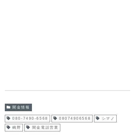
闇金情報
080-7490-6568
08074906568
シマノ
嶋野
闇金電話営業