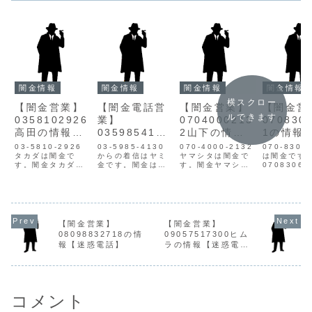
闇金情報
闇金情報
闇金情報
闇金情報
横スクロー
【闇金営業】
【闇金電話営
【闇金営業】
【闇金営
ルできます
0358102926
業】
0704000213
070830
高田の情報
0359854130
2山下の情報
1の情報
【迷惑電話】
の情報
【迷惑電話】
惑電話】
03-5810-2926
03-5985-4130
070-4000-2132
070-8306
タカダは闇金で
からの着信はヤミ
ヤマシタは闇金で
は闇金です
す。闇金タカダの
金です。闇金は個
す。闇金ヤマシタ
07083061
営業高田は手に入
人情報を不正に入
の営業山下は手に
営業手に入
れた個人情報をも
手し、電話営業を
入れた個人情報を
人情報をも
とに、電話・SMS
かけてきます。一
もとに、電話・
SMSにて営
にて営業を行いま
番最初は親切丁
SMSにて営業を行
います。貸
す。ライパーとい
寧、都合良い言葉
います。貸金業登
録もなく、
う業者を名乗る事
で融資案内をして
録もなく、信用情
報がありま
【闇金営業】
【闇金営業】
がありますが、他
きます。ですが、
報がありません。
取り立て時
08098832718の情
09057517300ヒム
にも名乗っている
宣伝通りの融資は
取り立て時は攻撃
的な言葉遣
報【迷惑電話】
ラの情報【迷惑電
かもしれません。
行われません。申
的な言葉遣いにな
り、嫌がら
話】
貸金業登録もな
込を断ると迷惑料
り、嫌がらせを始
めます。非
く、信用情報があ
の請求や、恫喝し
めます。非常に悪
質なヤミ金で
りません。...
てきます。...
質なヤ...
コメント