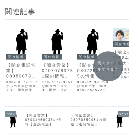
関連記事
闇金情報
【闇金確
闇金情報
闇金情報
闇金情報
035843
京葉カー
横スクロー
【闇金電話営
【闇金営業】
【闇金営業】
ーンの情
ルできます
◆闇金京葉
業】
0707079375
0807253572
ローンの情
0808067815
1森の情報
9の情報【迷
金名京葉カ
7の情報
【迷惑電話】
惑電話】
ーン貸金業
080-8067-8157
070-7079-3751
080-7253-5729
号記載なし
からの着信は闇金
は闇金のモリで
は闇金です。闇金
記載なし連
です。闇金は個人
す。闇金モリの営
08072535729の
03-5843-
情報を不正に入手
業森は手に入れた
営業手に入れた個
3693
し、電話営業をか
個人情報をもと
人情報をもとに、
0358433
けてきます。一番
に、電話・SMSに
電話にて営業を行
イト京葉カ
最初は親切丁寧、
て営業を行いま
います。貸金業登
ーンの会社
都合良い言葉で融
す。貸金業登録も
録もなく、信用情
チェックす
資案内をしてきま
なく、信用情報が
報がありません。
【闇金営業】
【闇金営業】
貸金業登録
す。ですが、宣伝
ありません。取り
取り立て時は攻撃
07031456037の情
08078850051の情
確認できま
通りの融資は行わ
立て時は攻撃的な
的な言葉遣いにな
した。企業
報【迷惑電話】
報【迷惑電話】
れません。申込を
言葉遣いになり、
り、嫌がらせを始
記...
断ると迷惑料の請
嫌がらせを始めま
めます。非常に悪
求や、恫喝してき
す。非常に悪質な
質なヤミ金です...