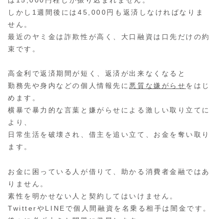
は15,000円程しか振り込まれません。
しかし1週間後には45,000円も返済しなければなりま
せん。
最近のヤミ金は詐欺性が高く、大口融資は口先だけの約
束です。
高金利で返済期間が短く、返済が出来なくなると
勤務先や身内などの個人情報先に
悪質な嫌がらせ
をはじ
めます。
横暴で暴力的な言葉と嫌がらせによる激しい取り立てに
より、
日常生活を破壊され、借主を追い立て、お金を奪い取り
ます。
お金に困っている人が借りて、助かる消費者金融ではあ
りません。
素性を明かせない人と契約してはいけません。
TwitterやLINEで個人間融資を名乗る相手は闇金です。