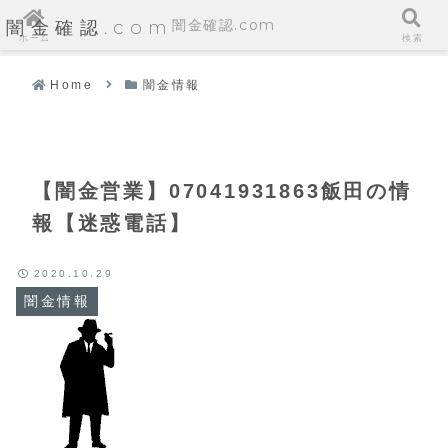
闇金確認.com
闇金確認.com
ホーム
検索
Home
闇金情報
【闇金営業】07041931863飯田の情
報【迷惑電話】
2020.10.29
闇金情報