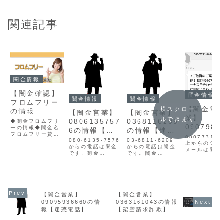
関連記事
闇金情報
【闇金確認】
闇金情報
闇金情報
闇金情報
フロムフリー
【闇金電
横スクロー
の情報
【闇金営業】
【闇金営業】
業】
ルできます
0806135757
0368116209
◆闇金フロムフリ
090798
ーの情報◆闇金名
6の情報【迷
の情報【迷惑
フロムフリー貸金
8井上の
08077319
惑電話】
電話】
業登録番号所在地
080-6135-7576
03-6811-6209
上からのシ
東京都千代田区内
からの電話は闇金
からの電話は闇金
メールは闇
神田3-7-5連絡先
です。闇金
です。闇金
す。☆ご融
メールフロムフリ
08061357576の
0368116209の
案内☆ 即日
ーのサイト情報を
営業手に入れた個
営業手に入れた個
初回枠30万
チェックしてみる
人情報をもとに、
人情報をもとに、
日、ボーナ
と、貸金業登録番
融資の営業をかけ
融資の営業をかけ
わせ可能！
号がありません。
てきます。貸金業
てきます。貸金業
にお問い合
貸金業法で義務付
登録もなく、信用
登録もなく、信用
ださい！井
【闇金営業】
【闇金営業】
けられている信用
情報がありませ
情報がありませ
0359620
09095936660の情
0363161043の情報
情報の記載がな
ん。取り立て時は
ん。取り立て時は
上と言う闇
報【迷惑電話】
【架空請求詐欺】
い、闇金です。...
攻撃的な言葉遣い
攻撃的な言葉遣い
数存在、ま
になり、嫌がらせ
になり、嫌がらせ
話番号を変