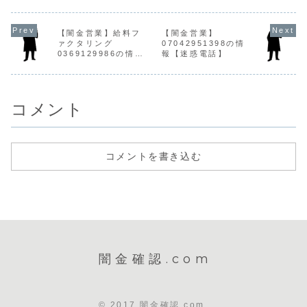
融資の営業をかけ
けてきます。最初
に個人情報
てきます。貸金業
は親切丁寧で、都
と、闇金業
登録もなく、信用
合の良い言葉で融
散されてし
【闇金営業】給料フ
【闇金営業】
情報がありませ
資案内をしてきま
す。花山は
ァクタリング
07042951398の情
ん。電話越しでは
す。ですが、宣伝
うな手段で
0369129986の情報
報【迷惑電話】
とても丁寧です
どおりの融資は行
人情報先に
が、闇金です。最
われません。ヤミ
てきます。
【迷惑電話】
初は丁寧な対応で
都合による高額な
る金額しか
も、都合が...
利息を要求...
されず、...
コメント
コメントを書き込む
闇金確認.com
© 2017 闇金確認.com.