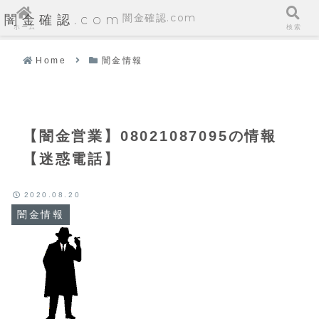
闇金確認.com
闇金確認.com
ホーム
検索
Home
闇金情報
【闇金営業】08021087095の情報
【迷惑電話】
2020.08.20
闇金情報