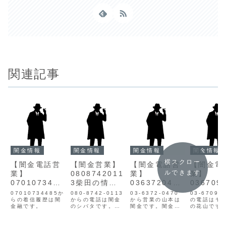
関連記事
闇金情報
闇金情報
闇金情報
闇金情報
横スクロー
【闇金電話営
【闇金営業】
【闇金電話営
【闇金電
ルできます
業】
0808742011
業】
業】
0701073448
3柴田の情報
0363720470
036709
5の情報
【迷惑電話】
山本の情報
ハナヤマ
07010734485か
080-8742-0113
03-6372-0470
03-6709-
らの着信履歴は闇
からの電話は闇金
から営業の山本は
報
の電話はヤ
金融です。
のシバタです。闇
闇金です。闇金の
の花山です
金シバタの営業柴
ヤマモトは個人情
ッシング一
田は手に入れた個
報を不正に取得
サイトや闇
人情報をもとに、
し、電話営業をか
掛けている