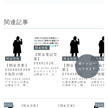
関連記事
闇金情報
【闇金電話営
業】
闇金情報
闇金情報
闇金情報
0369152842
横スクロー
【闇金営業】
【闇金電話営
【闇金営
の情報
070-4202-4069
ルできます
0506869398
業】
080410
からのメッセージ
0浅田の情報
0704380957
3の情報
は闇金です。お困
りの方必見〓お客
【迷惑電話】
8オカダの情
惑電話】
050-6869-3980
070-4380-9578
080-4108
様のニーズに合わ
アサダからの電話
報
の着信履歴は闇金
は闇金です
せて簡単10分審査
は闇金です。闇金
の岡田です。闇金
08041085
でのスピードご対
アサダの営業浅田
は個人の情報を違
営業手に入
応〓口座買い取り
は手に入れた個人
法に入手し、営業
人情報をも
もok。まずは
情報をもとに、融
電話をかけてきま
電話・SMS
0369152842ま
資の営業をかけて
す。最初は甘い言
業を行いま
でお電話を(^^簡
きます。1週間で
葉で融資の紹介を
金業登録も
単10分審査でスピ
元本の5割の利息
してきますが、紹
信用情報が
【闇金営業】
【闇金営業】
ード対応、口座買
を要求してくるヤ
介通りのローンは
せん。取り