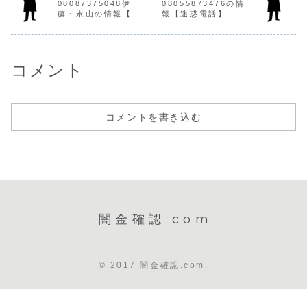
取でお小遣い...
08087375048伊
08055873476の情
ミ金です。貸金業
行われません。手
は攻撃的な
藤・永山の情報【迷
報【迷惑電話】
登録はなく、企業
数料や保証金など
いになり、
惑電話】
ではありません。
が引かれ、手元に
せを始めま
最初は丁寧な口調
はわずかなお金し
常に悪質なヤ
ですが...
か融資...
コメント
コメントを書き込む
闇金確認.com
© 2017 闇金確認.com.