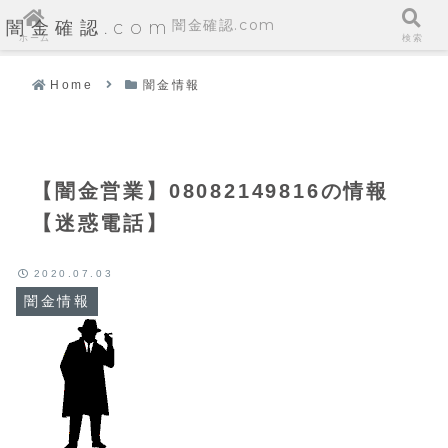
闇金確認.com
闇金確認.com
ホーム
検索
Home
闇金情報
【闇金営業】08082149816の情報
【迷惑電話】
2020.07.03
闇金情報