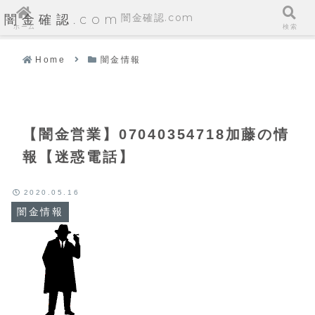
闇金確認.com
闇金確認.com
ホーム
検索
Home
闇金情報
【闇金営業】07040354718加藤の情
報【迷惑電話】
2020.05.16
闇金情報