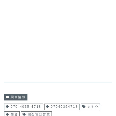
闇金情報
070-4035-4718
07040354718
カトウ
加藤
闇金電話営業