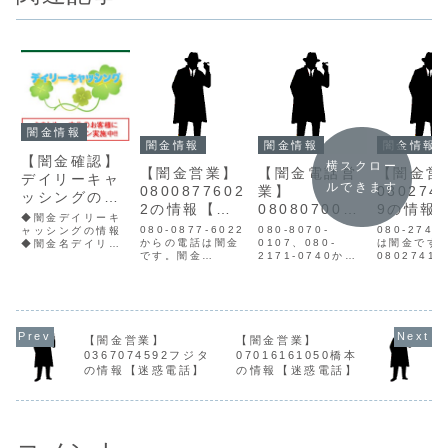
闇金情報
闇金情報
闇金情報
闇金情報
【闇金確認】
横スクロー
【闇金営業】
【闇金電話営
【闇金営
デイリーキャ
ルできます
0800877602
業】
080274
ッシングの情
2の情報【迷
0808070010
9の情報
報
◆闇金デイリーキ
惑電話】
7キタムラの
惑電話】
080-0877-6022
080-8070-
080-2741
ャッシングの情報
からの電話は闇金
情報
0107、080-
は闇金です
◆闇金名デイリー
です。闇金
2171-0740から
08027414
キャッシング貸金
08008776022の
電話の発信番号は
営業手に入
業登録番号所在地
営業手に入れた個
闇金の北村です。
人情報をも
東京都台東区上野
人情報をもとに、
やみきんは個人の
電話・SMS
７丁目１-８連絡先
融資の営業をかけ
情報を違法に入手
業を行いま
メールデイリーキ
てきます。貸金業
し、営業をしかけ
金業登録も
ャッシングという
登録もなく、信用
ます。最初はおだ
信用情報が
消費者金融サイト
【闇金営業】
【闇金営業】
情報がありませ
やかで都合良い言
せん。取り
は闇金サイトで
0367074592フジタ
07016161050橋本
ん。取り立て時は
葉使い、融資営業
は攻撃的な
す。企業情報がな
の情報【迷惑電話】
の情報【迷惑電話】
攻撃的な言葉遣い
をしてきます。し
いになり、
く、住所はデタラ
になり、嫌がらせ
かしキタムラは完
せを始めま
メのものです。貸
を始めます。非常
済させない型の闇
常に悪質なヤ
金業登録番号も
に悪質...
金で、...
あ...