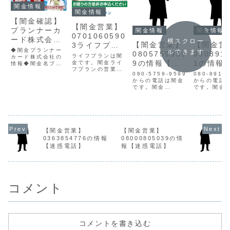
闇金情報
闇金情報
【闇金確認】
【闇金営業】
プランナーカ
闇金情報
闇金情報
0701060590
ード株式会社
横スクロー
【闇金営業】
【闇金営
3ライフプラ
の情報
◆闇金プランナー
ルできます
0805759959
080891
ンの情報
ライフプランは闇
カード株式会社の
9の情報【迷
1の情報
金です。闇金ライ
情報◆闇金名プラ
フプランの営業ラ
ンナーカード株式
惑電話】
惑電話】
080-5759-9599
080-8915
イフプランのサイ
会社貸金業登録番
からの電話は闇金
からの電話
トは貸金業法にお
号所在地東京都中
です。闇金
です。闇金
いて義務付けられ
央区京橋２－５－
08057599599の
08089156
ている企業情報が
２２連絡先メール
営業手に入れた個
営業10日間
全くありません。
planner-
人情報をもとに、
は元本の1
貸金業登録番号、
card@gmail.co
融資の営業をかけ
100万まで
住所、連絡先など
m企業概要をチェ
てきます。貸金業
る営業して
信頼できる情報は
ックすると、貸金
登録もなく、信用
す。しかし
一切ありません。
業番号が確認でき
【闇金営業】
【闇金営業】
情報がありませ
電話を契約
このような闇金サ
ませんでした。貸
0363854776の情報
08000805039の情
ん。取り立て時は
末を指定の
イトで申し込みを
金の法...
【迷惑電話】
報【迷惑電話】
攻撃的な言葉遣い
郵送する事
してしまうと、
になり、嫌がらせ
です。言葉
個...
を始めます。非常
詐欺ではな
に悪質...
伝...
コメント
コメントを書き込む