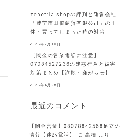
zenotria.shopの評判と運営会社
「咸宁市田倚商贸有限公司」の正
体・買ってしまった時の対策
2026年7月10日
【闇金の営業電話に注意】
07084527236の迷惑行為と被害
対策まとめ【詐欺・嫌がらせ】
2026年4月28日
最近のコメント
【闇金営業】08078842568足立の
情報【迷惑電話】
に
高橋
より