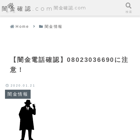
闇金確認.com
闇金確認.com
ホーム
検索
Home
闇金情報
【闇金電話確認】08023036690に注
意！
2020.01.21
闇金情報