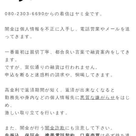
080-2303-6690からの着信はヤミ金です。
闇金は個人情報を不正に入手し、電話営業やメールを送
ってきます。
一番最初は親切丁寧、都合良い言葉で融資案内をしてき
ます。
ですが、宣伝通りの融資は行われません。
申込を断ると迷惑料の請求や、恫喝してきます。
高金利で返済期間が短く、返済が出来なくなると
勤務先や身内などの個人情報先に
悪質な嫌がらせ
をはじ
め、
激しい取り立てを行います。
また、闇金が行う
闇金詐欺
にも注意して下さい。
先振込、保証金、携帯電話契約、口座売買
は必ず持ち逃