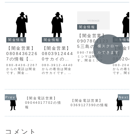
闇金情報
【闇金営業】
闇金情報
闇金情報
闇金情報
0907801123
5三島の情報
横スクロー
【闇金営業】
【闇金営業】
【闇金電
【迷惑電話】
ルできます
090-7801-1235
0808436226
0803912444
業】
ミシマは闇金で
7の情報【迷
0サカイの情
080204
す。闇金ミシマの
惑電話】
報【迷惑電
5の情報
営業三島は手に入
080-8436-2267
080-3912-4440
080-2043
れた個人情報をも
からの電話は闇金
話】
からの着信は闇金
からの着信
とに、電話・SMS
です。闇金
のサカイです。闇
です。闇金
にて営業を行いま
08084362267の
金サカイの営業サ
情報を不正
す。貸金業登録も
営業手に入れた個
カイは小口融資し
し、電話営
なく、信用情報が
人情報をもとに、
か出来ず、まとま
けてきます
ありません。取り
融資の営業をかけ
ったお金を借りる
最初は親切
立て時は攻撃的な
てきます。貸金業
ことは出来ませ
都合良い言
言葉遣いになり、
登録もなく、信用
ん。高金利で返済
資案内をし
【闇金電話営業】
嫌がらせを始めま
情報がありませ
期間が短く、返済
す。ですが
【闇金電話営業】
09044017702の情
す。非常に悪質な
ん。取り立て時は
が出来なくなると
通りの融資
0369127390の情報
ヤミ金...
報
攻撃的な言葉遣い
勤務先や身内など
れません。
になり、嫌がらせ
の個人情報先に悪
断ると迷惑
を始めます。非常
質な嫌がらせをは
求や、恫喝
に悪質...
じめます...
ます。...
コメント