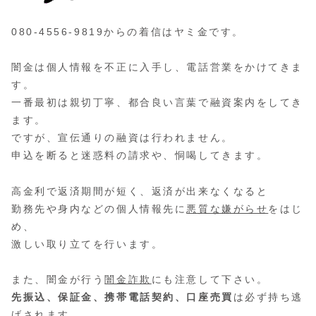
080-4556-9819からの着信はヤミ金です。
闇金は個人情報を不正に入手し、電話営業をかけてきま
す。
一番最初は親切丁寧、都合良い言葉で融資案内をしてき
ます。
ですが、宣伝通りの融資は行われません。
申込を断ると迷惑料の請求や、恫喝してきます。
高金利で返済期間が短く、返済が出来なくなると
勤務先や身内などの個人情報先に
悪質な嫌がらせ
をはじ
め、
激しい取り立てを行います。
また、闇金が行う
闇金詐欺
にも注意して下さい。
先振込、保証金、携帯電話契約、口座売買
は必ず持ち逃
げされます。