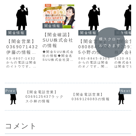
闇金情報
闇金情報
闇金情報
闇金情報
【闇金確認】
横スクロー
SUU株式会社
【闇金営業】
【闇金営業】
【闇金営
の情報
ルできます
0369071432
0808845930
012091
伊藤の情報
5小野の情報
株式会社
◆闇金SUU株式会
社の情報◆闇金名
【迷惑電話】
【迷惑電話】
コの情報
03-6907-1432
080-8845-9305
0120-918
SUU株式会社貸金
からの電話は闇金
からの電話は闇金
惑電話】
の株式会社
業登録番号免許番
のイトウです。闇
のオノです。闇金
は闇金です
号 都（1）
金イトウの営業伊
オノの営業小野は
の貸金業者
31851所在地〒
藤は手に入れた個
手に入れた個人情
会社アルコ
142-0062 東京
人情報をもとに、
報をもとに、融資
ムとは全く
都品川区小山3-
融資の営業をかけ
の営業をかけてき
です。闇金
21-10 ARK21連
てきます。貸金業
ます。2週間で元
で申し込み
絡先メールSUU株
登録もなく、信用
本の7割を利息と
しまうと、
式会社のサイト内
【闇金電話営業】
情報がありませ
して要求してくる
報がヤミ金
【闇金電話営業】
容を確認してみる
0369125437ラック
ん。取り立て時は
ヤミ金です。貸金
業者に拡散
0369126083の情報
と、貸金業登録番
ス小林の情報
攻撃的な言葉遣い
業登録もなく、信
す。このよ
号の表記が切れ...
になり、嫌がらせ
用情報がありませ
人情報を不
を始めます。非常
ん。取り立て時は
手し、電話
に悪質なヤ...
攻撃的...
メールを送..
コメント