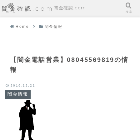
闇金確認.com
闇金確認.com
ホーム
検索
Home
闇金情報
【闇金電話営業】08045569819の情
報
2019.12.21
闇金情報