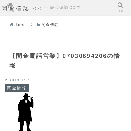
闇金確認.com
闇金確認.com
ホーム
検索
Home
闇金情報
【闇金電話営業】07030694206の情
報
2019.11.13
闇金情報