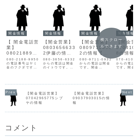
闇金情報
闇金情報
闇金情報
闇金情報
横スクロー
【 闇金電話営
【闇金営業】
【闇金営業】
【闇金営
ルできます
業】
0803656633
0809711093
070410
0802188995
2伊藤の情報
2の情報【迷
8の情報
0福田の情報
【迷惑電話】
惑電話】
惑電話】
080-2188-9950
080-3656-6332
080-9711-0932
070-4109
の電話番号はヤミ
からの電話は闇金
からの電話は闇金
からの電話
金のフクダです。
のイトウです。闇
です。闇金
です。闇金
福田はインターネ
金イトウの営業伊
08097110932の
07041099
ットから融資一括
藤は1週間で元本
営業手に入れた個
営業手に入
申込サイトで得た
の5割を利息とし
人情報をもとに、
人情報をも
個人情報をもとに
て要求してきま
融資の営業をかけ
融資の営業
営業を仕掛けてき
す。10万以上の大
てきます。貸金業
てきます。
ます。数十万単位
口融資を宣伝して
登録もなく、信用
登録もなく
【闇金電話営業】
【闇金電話営業】
の融資をチラつか
いても、「信用」
情報がありませ
情報があり
07042965775シブ
09037903015の情
せますが、それに
や「実績」を作る
ん。取り立て時は
ん。取り立
ヤの情報
報
は信用・実績をつ
までと3万以下の
攻撃的な言葉遣い
攻撃的な言
けてもらうことが
小口融資しか行い
になり、嫌がらせ
になり、嫌
条件という闇金で
ません。ヤミ金の
を始めます。非常
を始めます
よく使...
都合以...
に悪質...
に悪質...
コメント