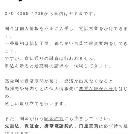
070-3069-4206から着信はヤミ金です。
闇金は個人情報を不正に入手し、電話営業をかけてきま
す。
一番最初は親切丁寧、都合良い言葉で融資案内をしてき
ます。
ですが、宣伝通りの融資は行われません。
申込を断ると迷惑料の請求や、恫喝してきます。
高金利で返済期間が短く、返済が出来なくなると
勤務先や身内などの個人情報先に
悪質な嫌がらせ
をはじ
め、
激しい取り立てを行います。
また、闇金が行う
闇金詐欺
にも注意して下さい。
先振込、保証金、携帯電話契約、口座売買
は必ず持ち逃
げされます。