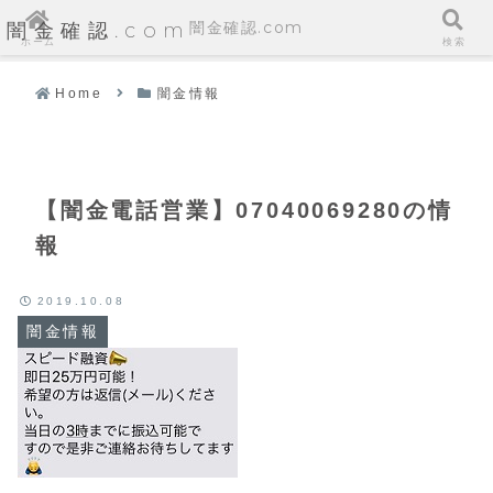
闇金確認.com
闇金確認.com
ホーム
検索
Home
闇金情報
【闇金電話営業】07040069280の情
報
2019.10.08
闇金情報