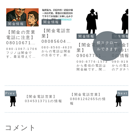
闇金情報
闇金情報
【闇金電話営
【闇金の営業
業】
闇金情報
闇金情報
電話に注意】
0808560462
0801067170
横スクロー
【闇金電話営
【闇金営
0スズキ・フ
080-8560-4620
6藤野の迷惑
ルできます
080-1067-1706
業】
090919
ルヤの情報
からの電話は闇金
行為と被害対
フジノは闇金で
0906776157
0の情報
の古谷です。鈴木
す。最近増えてい
策まとめ【詐
と名乗って営業す
3の情報
惑電話】
る「闇金の営業電
090-6776-1573
090-9194
る事もあります。
欺・嫌がら
話」や「SMSでの
から着信の電話は
からの電話
010441143597
詐欺融資」。知ら
せ】
闇金融です。闇金
のアダチで
127の番号から
ずに対応してしま
融は個人の情報を
金アダチの
SMSで営業してき
うと、取り返しの
不正に取得し、広
達は手に入
ます。闇金フル
つかない被害に発
告をかけてきま
人情報をも
ヤ・スズキの営業
展する可能性があ
す。最初は親切
融資の営業
融資案内、即日対
ります。▶ 今すぐ
で、都合の良い言
てきます。1
応！初回少額～対
無料で闇金被害の
葉で融資の案内を
元本の倍の
応可能。審査は比
【闇金電話営業】
相談をする闇金業
してきます。とは
要求してく
【闇金電話営業】
較的甘めですの...
08081262655の情
者の特徴と営業手
言え、案内どおり
金です。貸
0345313711の情報
口 ...
報
の融資は行いませ
録もなく、
ん。断れば迷惑料
報がありま
の要求や、恫喝を
取り立て時
行ってきま...
的な...
コメント