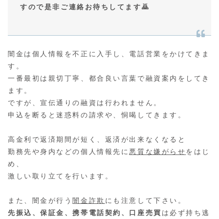
すので是非ご連絡お待ちしてます🙇
闇金は個人情報を不正に入手し、電話営業をかけてきま
す。
一番最初は親切丁寧、都合良い言葉で融資案内をしてき
ます。
ですが、宣伝通りの融資は行われません。
申込を断ると迷惑料の請求や、恫喝してきます。
高金利で返済期間が短く、返済が出来なくなると
勤務先や身内などの個人情報先に
悪質な嫌がらせ
をはじ
め、
激しい取り立てを行います。
また、闇金が行う
闇金詐欺
にも注意して下さい。
先振込、保証金、携帯電話契約、口座売買
は必ず持ち逃