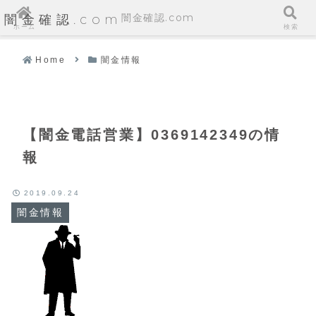
闇金確認.com
闇金確認.com
ホーム
検索
Home
闇金情報
【闇金電話営業】0369142349の情
報
2019.09.24
闇金情報