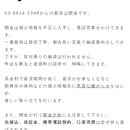
03-6914-2349からの着信は闇金です。
闇金は個人情報を不正に入手し、電話営業をかけてきま
す。
一番最初は親切丁寧、都合良い言葉で融資案内をしてき
ます。
ですが、宣伝通りの融資は行われません。
申込を断ると迷惑料の請求や、恫喝してきます。
高金利で返済期間が短く、返済が出来なくなると
勤務先や身内などの個人情報先に
悪質な嫌がらせ
をはじ
め、
激しい取り立てを行います。
また、闇金が行う
闇金詐欺
にも注意して下さい。
先振込、保証金、携帯電話契約、口座売買
は必ず持ち逃
げされます。