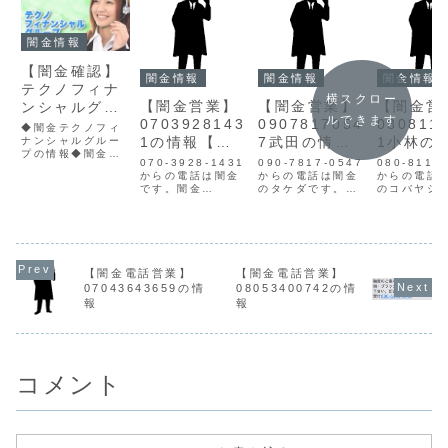
闇金情報
【闇金確認】
闇金情報
闇金情報
闇金情報
テクノフィナ
横スクロー
【闇金営業】
【闇金営業】
【闇金営
ンシャルグル
ルできます
0703928143
0907817054
080811
ープの情報
◆闇金テクノフィ
1の情報【迷
7武田の情報
1小林の
ナンシャルグルー
プの情報◆闇金名
惑電話】
【迷惑電話】
【迷惑電
070-3928-1431
090-7817-0547
080-8117
テクノフィナンシ
からの電話は闇金
からの電話は闇金
からの電話
ャルグループ貸金
です。闇金
のタケダです。闇
のコバヤシ
業登録番号所在地
07039281431の
金タケダの営業武
闇金コバヤ
連絡先メールテク
営業手に入れた個
田は手に入れた個
業小林は手
ノフィナンシャル
人情報をもとに、
人情報をもとに、
た個人情報
グループサイトを
融資の営業をかけ
融資の営業をかけ
に、融資の
チェックすると、
てきます。貸金業
てきます。2週間
かけてきま
貸金業登録の届け
登録もなく、信用
で元本の倍の利息
今すぐ対応☆
が確認できません
【闇金電話営業】
【闇金電話営業】
情報がありませ
を要求してくるヤ
～◇◇10日
でした。企業情報
07043643659の情
08053400742の情
ん。最初は丁寧な
ミ金で、貸金業登
日◇◇お☆
も連絡先も無く、
報
報
対応でも、都合が
録もなく、信用情
☆日合わせ
申込フォームだ
悪くなると攻撃的
報がありません。
非お電話下
け...
な言葉遣いにな
取り立て時は攻撃
♪08081178
り、嫌が...
的な言...
コメント