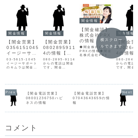
闇金情報
【闇金確認】
闇金情報
闇金情報
闇金情報
株式会社PRX
横スクロー
の情報
【闇金営業】
【闇金営業】
【闇金営
ルできます
0356151045
0802895911
080264
◆闇金株式会社
PRXの情報◆闇金
イージーサポ
4の情報【迷
4の情報
名株式会社PRX貸
ート木村の情
惑電話】
惑電話】
金業登録番号都
03-5615-1045
080-2895-9114
080-2643
（１）31406所在
報【迷惑電話
イージーサポート
からの電話は闇金
からの電話
地〒135-0047
のキムラは闇金で
です。闇金
です。闇金
対策】
東京都江東区富岡
す。営業や被害に
08028959114の
08026430
2-11-18 西村ビ
遭われた方は目を
営業手に入れた個
営業手に入
ル連絡先メール株
お通しください。
人情報をもとに、
人情報をも
式会社PRXの企業
闇金被害解決・対
融資の営業をかけ
融資の営業
概要はすべて嘘の
策はこちら闇金イ
てきます。貸金業
てきます。
ものであり、闇金
ージーサポートの
登録もなく、信用
登録もなく
【闇金電話営業】
【闇金電話営業】
です。このサイト
営業木村は手に入
情報がありませ
情報があり
08001236750ハピ
07043643659の情
は月に１～２回...
れた個人情報をも
ん。取り立て時は
ん。取り立
ネスの情報
報
とに、電話・SMS
攻撃的な言葉遣い
攻撃的な言
にて営業を行いま
になり、嫌がらせ
になり、嫌
す。クレジットカ
を始めます。非常
を始めます
ードの...
に悪質...
に悪質...
コメント