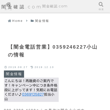
闇金確認.com
闇金確認.com
ホーム
検索
Home
闇金情報
【闇金電話営業】0359246227小山
の情報
2019.08.27
2019.12.10
闇金情報