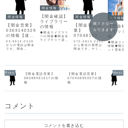
闇金情報
【闇金確認】
闇金情報
闇金情報
闇金情報
ライブラリー
横スクロー
【闇金営業】
【闇金電話営
【闇金確
の情報
ルできます
0369140329
業】
リオット
◆闇金ライブラリ
の情報【迷惑
0704810225
報
ーの情報◆闇金名
ライブラリー貸金
電話】
1の情報
03-6914-0329
070-4810-2251
◆闇金リオ
業登録番号所在地
からの電話は闇金
から着信の着歴は
情報◆闇金
東京都品川区大井
です。闇金
闇金です。ヤミ金
ット貸金業
4丁目4 3F連絡
0369140329の
は個人の情報を違
号所在地東
先メールライブラ
営業手に入れた個
法に取得し、営業
谷区千駄ヶ
リーの会社概要を
人情報をもとに、
の電話をしかけま
目20-16 
チェックすると、
融資の営業をかけ
す。最初は丁寧
先メールリ
貸金業登録が確認
てきます。貸金業
で、都合よい融資
のサイト情
出来ません。連絡
登録もなく、信用
案内をしてきま
認したら、
先もなく、住所も
【闇金電話営業】
【闇金電話営業】
情報がありませ
す。ですが、紹介
号が確認で
デタラメであり、
08088591917の情
07040895057の情
ん。最初は丁寧な
通りの融通は行わ
んでした。
信用できる企業情
対応でも、都合が
れません。一定額
報
報
ころか会社
報がありません...
悪くなると攻撃的
以上は実績が必要
存在するも
な言葉遣いにな
と言われ、小口融
なく、架空
り、嫌がらせ...
資ばかりを...
であり、闇..
コメント
コメントを書き込む