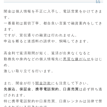
闇金は個人情報を不正に入手し、電話営業をかけてきま
す。
一番最初は親切丁寧、都合良い言葉で融資案内をしてき
ます。
ですが、宣伝通りの融資は行われません。
申込を断ると迷惑料の請求や、恫喝してきます。
高金利で返済期間が短く、返済が出来なくなると
勤務先や身内などの個人情報先に
悪質な嫌がらせ
をはじ
め、
激しい取り立てを行います。
また、闇金が行う
闇金詐欺
にも注意して下さい。
先振込、保証金、携帯電話契約、口座売買
は必ず持ち逃
げされます。
特に携帯電話契約や口座売買、口座レンタルは法律で禁
止されている行為なので