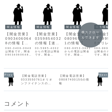
闇金情報
闇金情報
闇金情報
闇金情報
横スクロー
【闇金営業】
【闇金営業】
【闇金営業】
【闇金営
ルできます
0903406064
0359854032
0809653363
080999
8の情報【迷
の情報【迷惑
1の情報【迷
8カリレ
惑電話】
電話】
惑電話】
情報【迷
090-3406-0648
03-5985-4032
080-9653-3631
080-9991
は闇金です。闇金
からの電話は闇金
からの電話は闇金
話】
は闇金のカ
09034060648の
です。闇金
です。闇金
です。闇金
営業手に入れた個
0359854032の
08096533631の
タの営業手
人情報をもとに、
営業手に入れた個
営業手に入れた個
た個人情報
電話・SMSにて営
人情報をもとに、
人情報をもとに、
に、電話に
業を行います。貸
融資の営業をかけ
融資の営業をかけ
を行います
金業登録もなく、
てきます。貸金業
てきます。貸金業
業登録もな
信用情報がありま
登録もなく、信用
登録もなく、信用
用情報があ
【闇金電話営業】
【闇金電話営業】
せん。取り立て時
情報がありませ
情報がありませ
ん。取り立
0333550761オリオ
08087400150の情
は攻撃的な言葉遣
ん。最初は丁寧な
ん。最初は丁寧な
攻撃的な言
ンファイナンスの情
報
いになり、嫌がら
対応でも、都合が
対応でも、都合が
になり、嫌
報
せを始めます。非
悪くなると攻撃的
悪くなると攻撃的
を始めます
常に悪質なヤ...
な言葉遣いにな
な言葉遣いにな
に悪質なヤ
り、嫌がらせ...
り、嫌が...
す。闇...
コメント