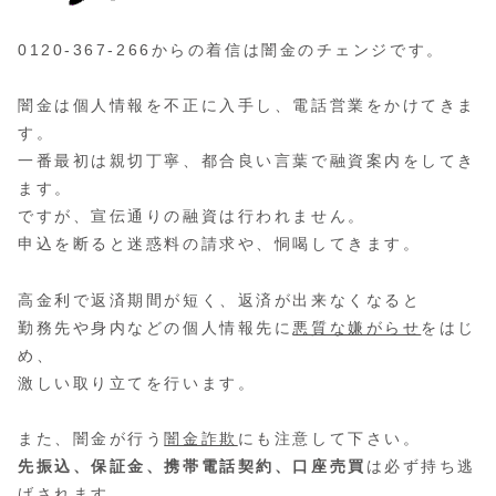
0120-367-266からの着信は闇金のチェンジです。
闇金は個人情報を不正に入手し、電話営業をかけてきま
す。
一番最初は親切丁寧、都合良い言葉で融資案内をしてき
ます。
ですが、宣伝通りの融資は行われません。
申込を断ると迷惑料の請求や、恫喝してきます。
高金利で返済期間が短く、返済が出来なくなると
勤務先や身内などの個人情報先に
悪質な嫌がらせ
をはじ
め、
激しい取り立てを行います。
また、闇金が行う
闇金詐欺
にも注意して下さい。
先振込、保証金、携帯電話契約、口座売買
は必ず持ち逃
げされます。