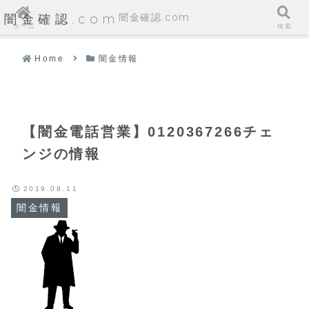
闇金確認.com
闇金確認.com
ホーム
検索
Home
闇金情報
【闇金電話営業】0120367266チェ
ンジの情報
2019.08.11
闇金情報