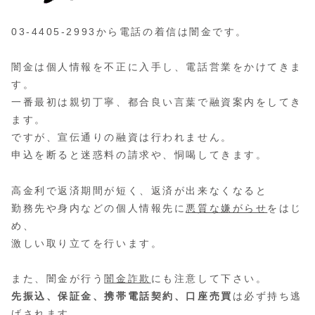
03-4405-2993から電話の着信は闇金です。
闇金は個人情報を不正に入手し、電話営業をかけてきま
す。
一番最初は親切丁寧、都合良い言葉で融資案内をしてき
ます。
ですが、宣伝通りの融資は行われません。
申込を断ると迷惑料の請求や、恫喝してきます。
高金利で返済期間が短く、返済が出来なくなると
勤務先や身内などの個人情報先に
悪質な嫌がらせ
をはじ
め、
激しい取り立てを行います。
また、闇金が行う
闇金詐欺
にも注意して下さい。
先振込、保証金、携帯電話契約、口座売買
は必ず持ち逃
げされます。