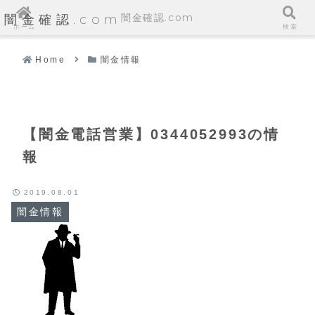
闇金確認.com
闇金確認.com
ホーム
検索
Home
闇金情報
【闇金電話営業】0344052993の情
報
2019.08.01
闇金情報