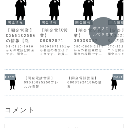
闇金情報
闇金情報
闇金情報
闇金情報
横スクロー
【闇金営業】
【闇金電話営
【闇金電話営
【闇金営
ルできます
0358102986
業】
業】
070222
の情報【迷惑
0809267130
0800800213
8西の情
電話】
1の情報
5サクラダの
【迷惑電
03-5810-2986
08092671301か
080-0800-2135
070-2223
からの電話は闇金
ら着信の着歴はヤ
情報
からの着信履歴は
ニシは闇金
です。闇金
ミ金です。融資の
闇金の桜田です。
闇金ニシの
0358102986の
ご案内、ご挨拶と
闇金は個人情報を
は手に入れ
営業手に入れた個
いう体で営業を仕
不正に取得し、営
情報をもと
人情報をもとに、
掛けてきます。ヤ
業電話をかけま
話・SMSに
融資の営業をかけ
ミキンは情報を不
す。初めは都合よ
を行います
てきます。貸金業
正に入手し、営業
い言葉で貸付の案
業登録もな
登録もなく、信用
電話をかけてきま
内をしてきます。
用情報があ
【闇金電話営業】
【闇金電話営業】
情報がありませ
す。初めは丁寧
とは言っても、案
ん。取り立
09015895250プレ
08083924186の情
ん。取り立て時は
で、都合良い言葉
内通りの融資は行
攻撃的な言
スの情報
報
攻撃的な言葉遣い
で貸付の案内をし
われません。高金
になり、嫌
になり、嫌がらせ
てきます。とは言
利にて完済させ
を始めます
を始めます。非常
っても、宣伝通り
ず、都合が悪くな
に悪質なヤ
に悪質なヤ...
の貸与は行...
ると恫喝を...
す。...
コメント