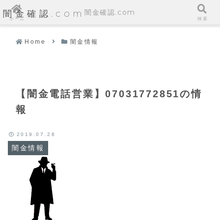
闇金確認.com
闇金確認.com
ホーム
検索
Home
闇金情報
【闇金電話営業】07031772851の情
報
2019.07.28
闇金情報