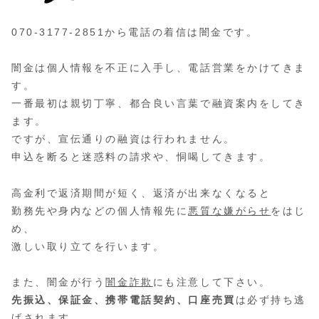
070-3177-2851から電話の着信は闇金です。
闇金は個人情報を不正に入手し、電話営業をかけてきま
す。
一番最初は親切丁寧、都合良い言葉で融資案内をしてき
ます。
ですが、宣伝通りの融資は行われません。
申込を断ると迷惑料の請求や、恫喝してきます。
高金利で返済期間が短く、返済が出来なくなると
勤務先や身内などの個人情報先に
悪質な嫌がらせ
をはじ
め、
激しい取り立てを行います。
また、闇金が行う
闇金詐欺
にも注意して下さい。
先振込、保証金、携帯電話契約、口座売買
は必ず持ち逃
げされます。