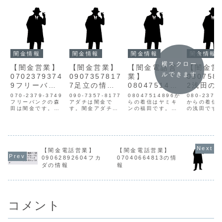
闇金情報
闇金情報
闇金情報
闇金情報
横スクロー
【闇金営業】
【闇金営業】
【闇金電話営
【闇金営
ルできます
0702379374
0907357817
業】
080758
9フリーバン
7足立の情報
0804751489
2浅田の
ク森田、
【迷惑電話】
6福田の情報
【迷惑電
070-2379-3749
090-7357-8177
08047514896か
080-2372
0702379368
フリーバンクの森
アダチは闇金で
らの着信はヤミキ
からの着信
田は闇金です。
す。闇金アダチの
ンの福田です。会
の浅田です
3秋山の情報
070-2379-3683
営業足立は手に入
話するだけでも疲
サイトで申
【迷惑電話】
ではフリーバンク
れた個人情報をも
れるほどの激しい
をしてしま
の秋山と名乗って
とに、電話・SMS
口調で、とても
個人情報が
います。闇金フリ
にて営業を行いま
荒々しく悪質で
や詐欺業者
ーバンクの営業中
す。貸金業登録も
す。あらに2週間
します。こ
年くらいの女性の
なく、信用情報が
で倍にして返せと
に個人情報
【闇金電話営業】
【闇金電話営業】
声で営業してくる
ありません。取り
言ってきました。
に入手し、
09062892604フカ
07040664813の情
闇金です。森田・
立て時は攻撃的な
登録料、手数料を
業やメール
ダの情報
報
秋山は同一人物の
言葉遣いになり、
引いて元金の更に
てきます。
可能性がありま
嫌がらせを始めま
倍を返済しなけれ
サダの営業
す。社長に取り
す。非常に悪質な
ばいけません。お
ッチングサ
次...
ヤミ金...
金に困った人...
どで不...
コメント