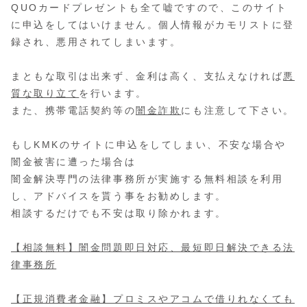
QUOカードプレゼントも全て嘘ですので、このサイト
に申込をしてはいけません。個人情報がカモリストに登
録され、悪用されてしまいます。
まともな取引は出来ず、金利は高く、支払えなければ
悪
質な取り立て
を行います。
また、携帯電話契約等の
闇金詐欺
にも注意して下さい。
もしKMKのサイトに申込をしてしまい、不安な場合や
闇金被害に遭った場合は
闇金解決専門の法律事務所が実施する無料相談を利用
し、アドバイスを貰う事をお勧めします。
相談するだけでも不安は取り除かれます。
【相談無料】闇金問題即日対応、最短即日解決できる法
律事務所
【正規消費者金融】プロミスやアコムで借りれなくても