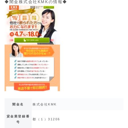
◆闇金株式会社KMKの情報◆
闇金名
株式会社KMK
貸金業登録番
都（１）31206
号