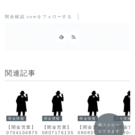
闇金確認.comをフォローする
関連記事
闇金情報
闇金情報
闇金情報
闇金情報
横スクロー
【闇金営業】
【闇金営業】
【闇金営業】
【闇金営
ルできます
0704104870
0807176135
0808352279
035904