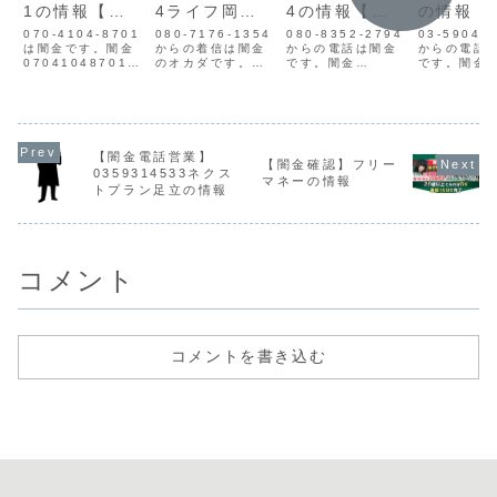
1の情報【迷
4ライフ岡田
4の情報【迷
の情報【
惑電話】
の情報【迷惑
惑電話】
電話】
070-4104-8701
080-7176-1354
080-8352-2794
03-5904-
は闇金です。闇金
電話】
からの着信は闇金
からの電話は闇金
からの電話
07041048701の
のオカダです。闇
です。闇金
です。闇金
営業手に入れた個
金ライフのオカダ
08083522794の
0359048
人情報をもとに、
の営業岡田は携帯
営業手に入れた個
営業手に入
電話・SMSにて営
電話での営業であ
人情報をもとに、
人情報をも
業を行います。貸
り、身元を明らか
融資の営業をかけ
融資の営業
金業登録もなく、
にしておらず、信
てきます。貸金業
てきます。
信用情報がありま
用情報がありませ
登録もなく、信用
登録もなく
【闇金電話営業】
せん。取り立て時
ん。ライフという
情報がありませ
情報があり
【闇金確認】フリー
0359314533ネクス
は攻撃的な言葉遣
を名を勝手に名乗
ん。取り立て時は
ん。最初は
マネーの情報
トプラン足立の情報
いになり、嫌がら
っている闇金であ
攻撃的な言葉遣い
対応でも、
せを始めます。非
り、正規貸金業者
になり、嫌がらせ
悪くなると
常に悪質なヤ...
であるライフとは
を始めます。非常
な言葉遣い
一切関...
に悪質...
り、嫌がらせ
コメント
コメントを書き込む