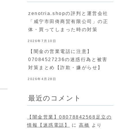
zenotria.shopの評判と運営会社
「咸宁市田倚商贸有限公司」の正
体・買ってしまった時の対策
2026年7月10日
【闇金の営業電話に注意】
07084527236の迷惑行為と被害
対策まとめ【詐欺・嫌がらせ】
2026年4月28日
最近のコメント
。
【闇金営業】08078842568足立の
情報【迷惑電話】
に
高橋
より