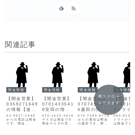
関連記事
闇金情報
闇金情報
闇金情報
闇金情報
横スクロー
【闇金営業】
【闇金営業】
【闇金営業】
【闇金営
ルできます
0359271649
0701433541
0707494877
080810
の情報【迷惑
8安田の情報
6森田の情報
9トライ
電話】
【迷惑電話】
【迷惑電話】
報【迷惑
03-5927-1649
070-1433-5418
070-7494-8776
080-8107
からの電話は闇金
ヤスダは闇金です
からの着信は闇金
話】
トライから
です。闇金
闇金ヤスダの営業
の森田です。闇金
は闇金です
0359271649の
闇金サイトで申し
サイトで申し込み
トライの営
営業手に入れた個
込みをしてしまう
をしてしまうと、
入れた個人