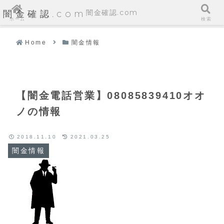
闇金確認.com
闇金確認.com
ホーム
検索
Home
闇金情報
【闇金電話営業】08085839410オオ
ノの情報
2018.11.10
2021.03.25
闇金情報