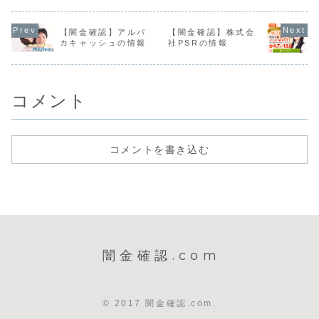
人情報をもとに、
と、個人情報がヤ
個人情報がヤミ金
もとに、融
融資の営業をかけ
ミ金や詐欺業者に
や詐欺業者に拡散
業をかけて
てきます。貸金業
拡散します。安田
します。このよう
す。自動音
登録もなく、信用
は完済ブロックを
に個人情報を不正
る電話広告
【闇金確認】アルパ
【闇金確認】株式会
情報がありませ
してくる非常に悪
に入手し、電話営
てきます。
カキャッシュの情報
社PSRの情報
ん。取り立て時は
質な闇金です。最
業やメールを送っ
タリング業
攻撃的な言葉遣い
初は少額融資しか
てきます。闇金モ
乗りますが
になり、嫌がらせ
させて貰えず、完
リタの営業闇金マ
金です。貸
を始めます。非常
済すれば条件が良
ッチングサイトな
録もなく、
に悪質なヤ...
くなる...
どで不...
報があり...
コメント
コメントを書き込む
闇金確認.com
© 2017 闇金確認.com.