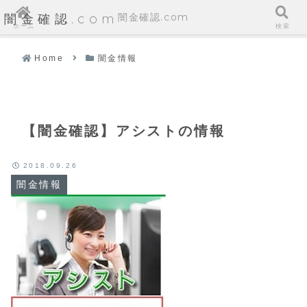
闇金確認.com
闇金確認.com
ホーム
検索
Home
闇金情報
【闇金確認】アシストの情報
2018.09.26
闇金情報