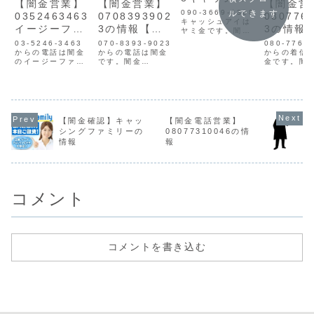
【闇金営業】
【闇金営業】
【闇金営
アイの情報
090-3669-4308
ルできます
0352463463
0708393902
080776
キャッシュアイは
イージーファ
3の情報【迷
3の情報
ヤミ金です。闇金
は個人情報を不正
イナンスの情
惑電話】
惑電話】
03-5246-3463
070-8393-9023
080-7762
に入手し、電話営
報【迷惑電
からの電話は闇金
からの電話は闇金
からの着信
業やSMSを送って
のイージーファイ
です。闇金
金です。闇
話】
きます。キャッシ
ナンスです。闇金
07083939023の
人情報を不
ュアイの営業🆘ピ
イージーファイナ
営業手に入れた個
手し、電話
ンチの方必見即日
ンスの営業03-
人情報をもとに、
メールを送
対応🆘 初回簡単審
5246-3463は手
融資の営業をかけ
ます。ヤミ
査3～10迄可能二
に入れた個人情報
てきます。貸金業
08077621
十歳以上職業不問
をもとに、融資の
登録もなく、信用
営業債権回
【闇金確認】キャッ
【闇金電話営業】
ご連絡お待ちして
営業をかけてきま
情報がありませ
乗り、金利
ます🎵 💰ｷｬｯ...
シングファミリーの
08077310046の情
す。貸金業登録は
ん。取り立て時は
話をしてき
情報
報
なく、企業ではあ
攻撃的な言葉遣い
ヤミ金です
りません。最初は
になり、嫌がらせ
欺の方向性
丁寧な口調です
を始めます。非常
です。高金
が、...
に悪質...
済...
コメント
コメントを書き込む