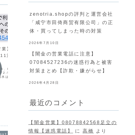
zenotria.shopの評判と運営会社
「咸宁市田倚商贸有限公司」の正
体・買ってしまった時の対策
2026年7月10日
営業】
【闇金の営業電話に注意】
1311清水の情報【迷
07084527236の迷惑行為と被害
闇金情
56、080-9245-
対策まとめ【詐欺・嫌がらせ】
72-5491、080-
【闇金
1の清水は闇金です。闇金サ
闇金情報
をしてしまうと、個人情
2026年4月28日
山の情
欺業者に拡散します。こ
【闇金電話営業】
を不正に入手し、電...
070-4
09022888490の情報
くるヨコ
の営業横
最近のコメント
090-2288-8490からの着信はヤミ金で
に、SM
す。闇金は個人情報を不正に入手し、電
で即日対
話営業やメールを送ってきます。一番最
た無理の
初は親切丁寧、都合良い言葉で融資案内
お気軽にご
をしてきます。ですが、宣伝通りの融資
は行われません。申込を断ると迷惑料の
【闇金営業】08078842568足立の
請求や、恫喝し...
情報【迷惑電話】
に
高橋
より