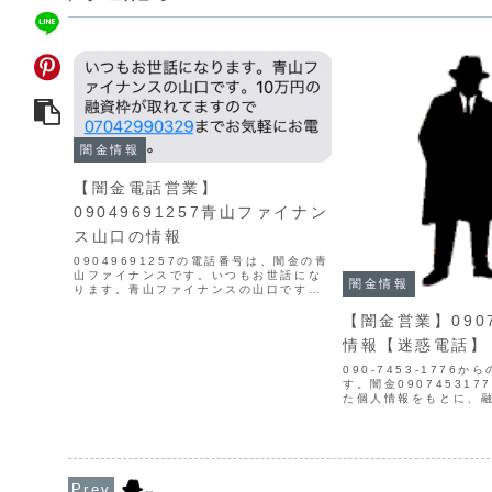
闇金情報
【闇金電話営業】
09049691257青山ファイナン
ス山口の情報
09049691257の電話番号は、闇金の青
山ファイナンスです。いつもお世話にな
闇金情報
ります。青山ファイナンスの山口です。
10万円の融資枠が取れてますので
07042990329までお気軽にお電話くだ
【闇金営業】0907
さい。闇金は情報を違法に取得し、営業
情報【迷惑電話】
をかけてきま...
090-7453-1776
す。闇金09074531
た個人情報をもとに、
てきます。貸金業登録
がありません。最初は
都合が悪くなると攻撃
り、嫌が...