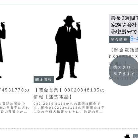
闇金情報
【闇金電話
0809548
惑電話】
横スクロー
070-2651-92
ルできます
6094、080-45
9548-131
闇金情報
イトで申し込み
報がヤミ金や詐
4531776の
【闇金営業】08020348135の
のように個人情報
情報【迷惑電話】
からの電話は闇金で
080-2034-8135からの電話は闇金で
776の営業手に入れ
す。闇金08020348135の営業闇金は手
融資の営業をかけ
に入れた個人情報をもとに、融資の営業
もなく、信用情報
をかけてきます。貸金業登録はなく、企
丁寧な対応でも、
業ではありません。最初は丁寧な口調で
的な言葉遣いにな
すが、都合が悪くなると攻撃的になり、
嫌がらせ...