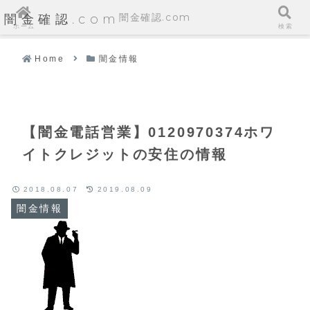
闇金確認.com
闇金確認.com
ホーム
検索
Home
闇金情報
【闇金電話営業】0120970374ホワ
イトクレジットの安住の情報
2018.08.07
2019.08.09
闇金情報