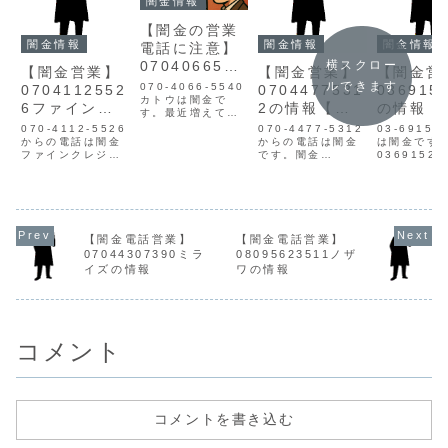
闇金情報
【闇金の営業
闇金情報
闇金情報
闇金情報
電話に注意】
0704066554
横スクロー
【闇金営業】
【闇金営業】
【闇金営
0加藤の迷惑
ルできます
070-4066-5540
0704112552
0704477531
036915
行為と被害対
カトウは闇金で
6ファインク
2の情報【迷
の情報【
す。最近増えてい
策まとめ【詐
レジット永尾
惑電話】
電話】
る「闇金の営業電
070-4112-5526
070-4477-5312
03-6915-
欺・嫌がら
話」や「SMSでの
の情報【迷惑
からの電話は闇金
からの電話は闇金
は闇金です
詐欺融資」。知ら
せ】
ファインクレジッ
です。闇金
0369152
電話】
ずに対応してしま
トのナガオです。
07044775312の
営業手に入
うと、取り返しの
闇金ファインクレ
営業手に入れた個
人情報をも
つかない被害に発
ジットの営業ファ
人情報をもとに、
電話・SMS
展する可能性があ
インクレジットの
融資の営業をかけ
業を行いま
ります。▶ 今すぐ
永尾は手に入れた
てきます。貸金業
金業登録も
無料で闇金被害の
個人情報をもと
登録もなく、信用
信用情報が
【闇金電話営業】
【闇金電話営業】
相談をする闇金業
に、融資の営業を
情報がありませ
せん。取り
07044307390ミラ
08095623511ノザ
者の特徴と営業手
かけてきます。1
ん。取り立て時は
は攻撃的な
口 ...
イズの情報
ワの情報
週間で元本の倍を
攻撃的な言葉遣い
いになり、
利息として要求し
になり、嫌がらせ
せを始めま
てくるヤミ金で
を始めます。非常
常に悪質な
す。貸金業...
に悪質...
金...
コメント
コメントを書き込む