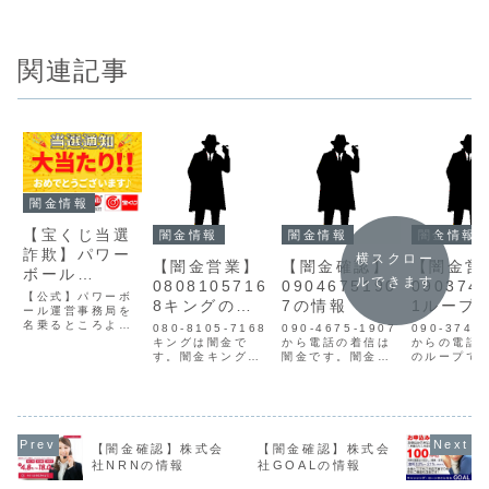
関連記事
闇金情報
【宝くじ当選
闇金情報
闇金情報
闇金情報
詐欺】パワー
横スクロー
【闇金営業】
【闇金確認】
【闇金営
ボール
ルできます
0808105716
0904675190
090374
（Powerball
【公式】パワーボ
8キングの情
7の情報
1ループ
）の情報
ール運営事務局を
報【迷惑電
報【迷惑
名乗るところより
080-8105-7168
090-4675-1907
090-3745
SMSが届きます。
話】
キングは闇金で
から電話の着信は
話】
からの電話
担当は佐藤です。
す。闇金キングの
闇金です。闇金は
のループで
【※当選通知※】
営業手に入れた個
個人情報を不正に
金ループの
おめでとうござい
人情報をもとに、
入手し、電話営業
に入れた個
ます！パワーボー
電話・SMSにて営
をかけてきます。
をもとに、
ル運営事務局の提
業を行います。貸
一番最初は親切丁
営業をかけ
携銀行(みずほ銀
金業登録もなく、
寧、都合良い言葉
す。貸金業
行・三井住友銀
信用情報がありま
で融資案内をして
なく、信用
【闇金確認】株式会
【闇金確認】株式会
行・三菱UFJ銀
せん。取り立て時
きます。ですが、
ありません
社NRNの情報
社GOALの情報
行・楽天銀行・そ
は攻撃的な言葉遣
宣伝通りの融資は
立て時は攻
の他提携銀行)に普
いになり、嫌がら
行われません。申
言葉遣いに