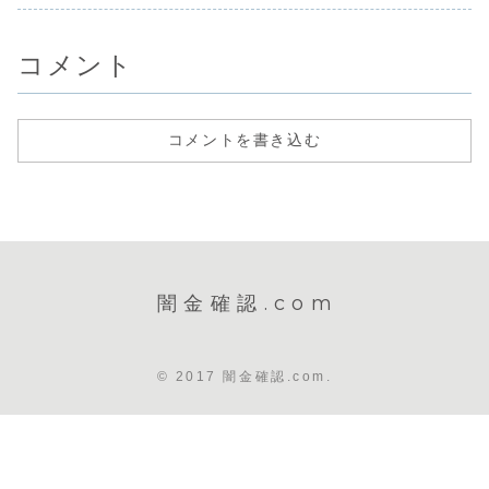
通口座をお持...
せを始めます。非
込を断ると迷惑料
嫌がらせを
常に悪質なヤミ金
の請求や、恫喝し
す。非常に
です。...
てきま...
ヤミ金...
コメント
コメントを書き込む
闇金確認.com
© 2017 闇金確認.com.